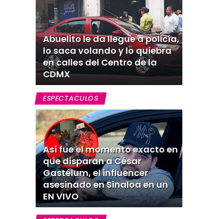
Abuelito le da llegue a policía,
lo saca volando y lo quiebra
en calles del Centro de la
CDMX
ESPECTACULOS
Así fue el momento exacto en
que disparan a César
Gastélum, el influencer
asesinado en Sinaloa en un
EN VIVO