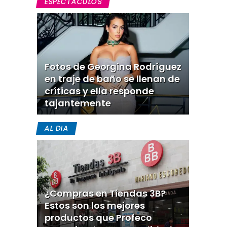
ESPECTACULOS
Fotos de Georgina Rodríguez
en traje de baño se llenan de
críticas y ella responde
tajantemente
AL DIA
¿Compras en Tiendas 3B?
Estos son los mejores
productos que Profeco