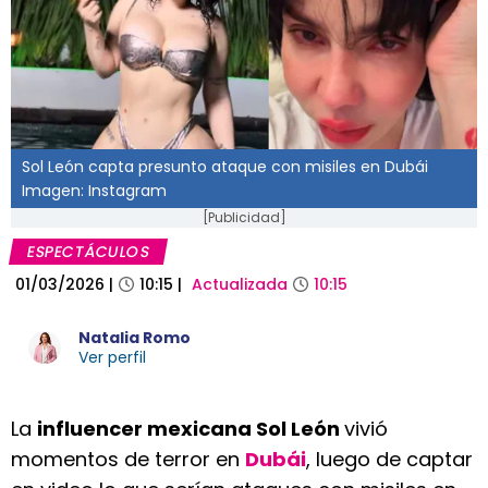
Sol León capta presunto ataque con misiles en Dubái
Imagen: Instagram
[Publicidad]
ESPECTÁCULOS
01/03/2026
|
10:15
|
Actualizada
10:15
Natalia Romo
Ver perfil
La
influencer mexicana Sol León
vivió
momentos de terror en
Dubái
, luego de captar