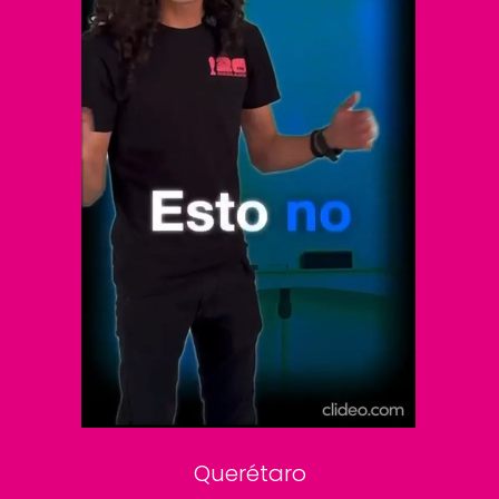
El Universal
Vive USA
Clase
De 10 sports
DeDinero
Confabulario
Aviso Oportuno
Consultas
Querétaro