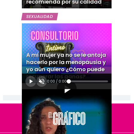
recomienda por su calidad
SEXUALIDAD
A mi mujer ya no se le antoja
hacerlo por la menopausia y
yo aún quiero ¿Cómo puede
recuperar las ganas?
0:00
/
0:00
[Publicidad]