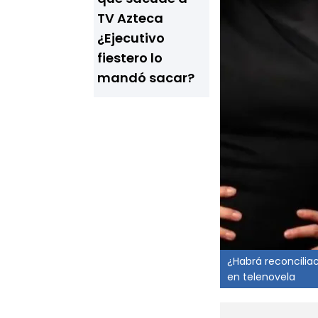
TV Azteca
¿Ejecutivo
fiestero lo
mandó sacar?
¿Habrá reconcilia
en telenovela