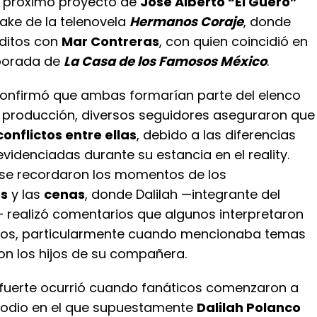
el próximo proyecto de
José Alberto “El Güero”
make de la telenovela
Hermanos Coraje
, donde
ditos con
Mar Contreras
, con quien coincidió en
mporada de
La Casa de los Famosos México
.
onfirmó que ambas formarían parte del elenco
 producción, diversos seguidores aseguraron que
conflictos entre ellas
, debido a las diferencias
idenciadas durante su estancia en el reality.
se recordaron los momentos de los
os
y las
cenas
, donde Dalilah —integrante del
 realizó comentarios que algunos interpretaron
s, particularmente cuando mencionaba temas
on los hijos de su compañera.
 fuerte ocurrió cuando fanáticos comenzaron a
pisodio en el que supuestamente
Dalilah Polanco