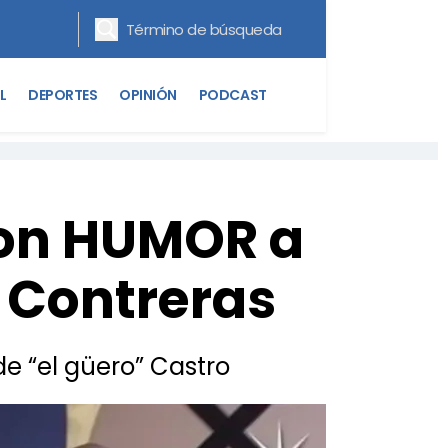
L
DEPORTES
OPINIÓN
PODCAST
con HUMOR a
r Contreras
de “el güero” Castro