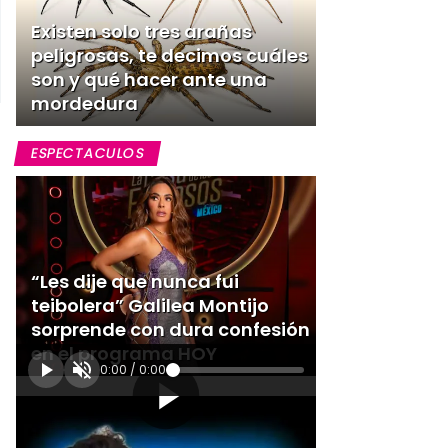
Existen solo tres arañas
peligrosas, te decimos cuáles
son y qué hacer ante una
mordedura
ESPECTACULOS
“Les dije que nunca fui
teibolera” Galilea Montijo
sorprende con dura confesión
en el programa HOY
0:00
/
0:00
[Publicidad]