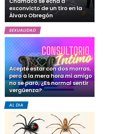
Chamaco se echa a
exconvicto de un tiro en la
Álvaro Obregón
SEXUALIDAD
Acepté estar con dos morras,
pero a la mera hora mi amigo
no se paró, ¿Es normal sentir
vergüenza?
AL DIA