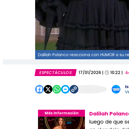
Dalilah Polanco reacciona con HUMOR a su re
ESPECTÁCULOS
17/01/2026
|
10:22
|
A
I
Ve
Dalilah Polanc
Más Información
luego de que s