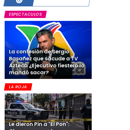
ESPECTACULOS
La confesión de Sergio
Basañez que sacude a TV
Azteca ¿Ejecutivo fiestero lo
mandó sacar?
LA ROJA
Le dieron Pin a "El Pon":