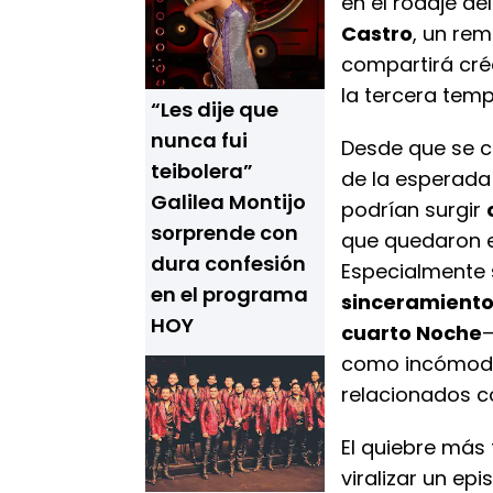
en el rodaje d
Castro
, un re
compartirá cré
la tercera te
“Les dije que
nunca fui
Desde que se c
teibolera”
de la esperada
Galilea Montijo
podrían surgir
sorprende con
que quedaron ev
dura confesión
Especialmente 
en el programa
sinceramient
HOY
cuarto Noche
—
como incómodo
relacionados c
El quiebre más
viralizar un e