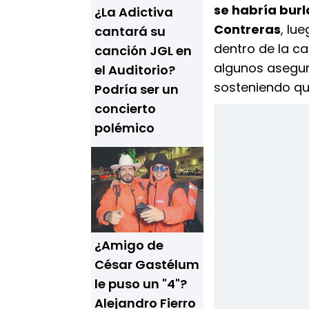
se habría burl
¿La Adictiva
Contreras
, lu
cantará su
dentro de la ca
canción JGL en
algunos asegu
el Auditorio?
sosteniendo que
Podría ser un
concierto
polémico
¿Amigo de
César Gastélum
le puso un "4"?
Alejandro Fierro