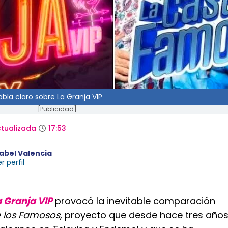
bla claro sobre La Granja VIP
[Publicidad]
tualizada
17:53
sabel Valencia
r perfil
a Granja VIP
provocó la inevitable comparación
 los Famosos
, proyecto que desde hace tres año