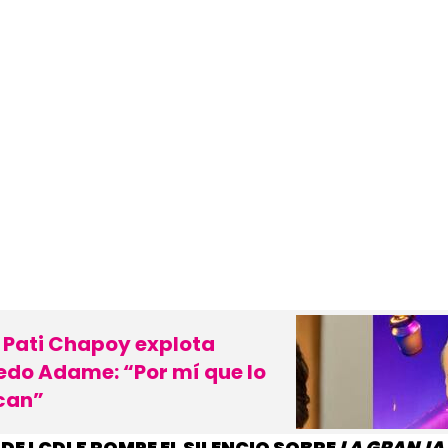
Pati Chapoy explota
edo Adame: “Por mí que lo
can”
E LCDLF ROMPE EL SILENCIO SOBRE
LA GRANJA