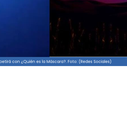
petirá con ¿Quién es la Máscara?. Foto: (Redes Sociales)