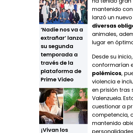
ha tenido gran
mantenido cons
lanzó un nuev
diversas oblig
‘Nadie nos va a
animales, adem
extrañar’ lanza
lugar en óptim
su segunda
temporada a
Desde su inicio
través de la
conformarían e
plataforma de
polémicos
, pu
Prime Video
violencia e in
en prisión tras
Valenzuela. Est
cuestionar a pr
competencia,
mantenido abie
¡Vivan los
personalidades