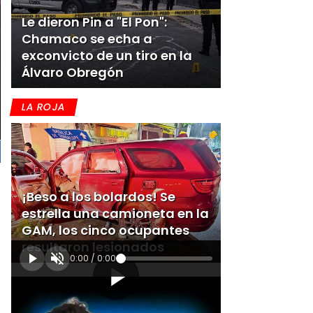
Le dieron Pin a "El Pon":
Chamaco se echa a
exconvicto de un tiro en la
Álvaro Obregón
LA ROJA
¡Beso a los bolardos! Se
estrella una camioneta en la
GAM, los cinco ocupantes
resultaron lesionados
0:00
/
0:00
[Publicidad]