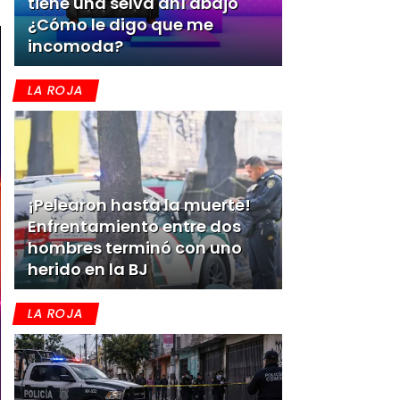
tiene una selva ahí abajo
¿Cómo le digo que me
incomoda?
LA ROJA
¡Pelearon hasta la muerte!
Enfrentamiento entre dos
hombres terminó con uno
herido en la BJ
LA ROJA