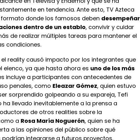
 alcance en Televisa y Endemol y que se ha
tantemente en tendencia. Ante esto, TV Azteca
o formato donde los famosos deben
desempeñar
aciones dentro de un establo
, convivir y cuidar
ás de realizar múltiples tareas para mantener el
as condiciones.
, el reality causó impacto por los integrantes que
l elenco, ya que hasta ahora es
uno de los más
es incluye a participantes con antecedentes de
cluso penales, como
Eleazar Gómez
, quien estuvo
 ser sorprendido golpeando a su expareja, Tefi
o ha llevado inevitablemente a la prensa a
oductores de otros realities sobre la
 como a
Rosa María Noguerón
, quien se ha
rta a las opiniones del público sobre qué
 podrían integrarse a futuros proyectos.