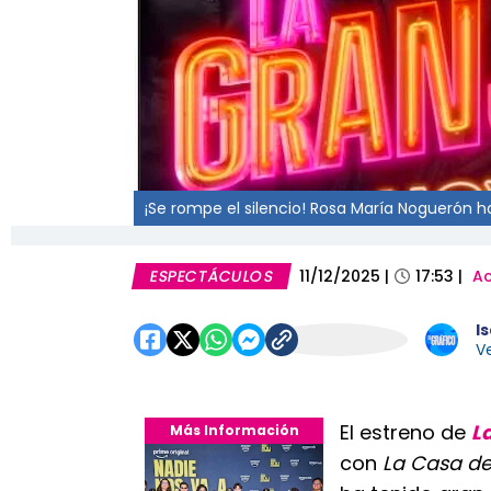
¡Se rompe el silencio! Rosa María Noguerón ha
ESPECTÁCULOS
11/12/2025
|
17:53
|
Ac
I
Ve
El estreno de
L
Más Información
con
La Casa de