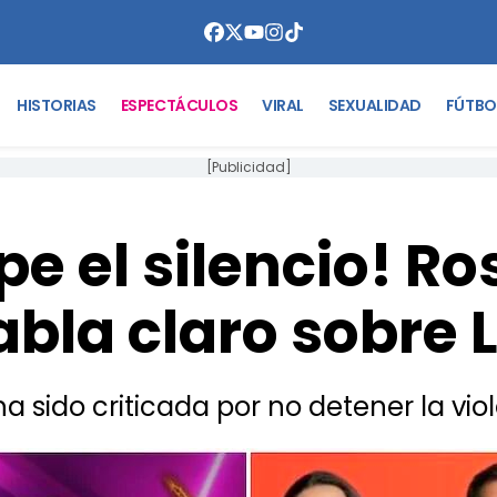
HISTORIAS
ESPECTÁCULOS
VIRAL
SEXUALIDAD
FÚTBO
[Publicidad]
e el silencio! R
bla claro sobre L
a sido criticada por no detener la viol