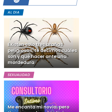
AL DIA
Existen solo tres arañas
peligrosas, te decimos cuáles
son y qué hacer ante una
mordedura
SEXUALIDAD
Me encanta mi novia, pero