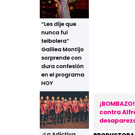
“Les dije que
nunca fui
teibolera”
Galilea Montijo
sorprende con
dura confesión
en el programa
HOY
¡BOMBAZO! 
contra Alfr
desaparez
¿La Adictiva
PRODUCTORA D