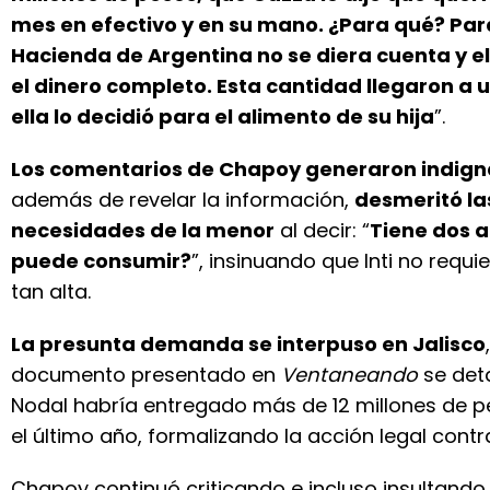
mes en efectivo y en su mano. ¿Para qué? Pa
Hacienda de Argentina no se diera cuenta y el
el dinero completo. Esta cantidad llegaron a 
ella lo decidió para el alimento de su hija
”.
Los comentarios de Chapoy generaron indign
además de revelar la información,
desmeritó la
necesidades de la menor
al decir: “
Tiene dos a
puede consumir?
”, insinuando que Inti no requi
tan alta.
La presunta demanda se interpuso en Jalisco
documento presentado en
Ventaneando
se deta
Nodal habría entregado más de 12 millones de 
el último año, formalizando la acción legal contr
Chapoy continuó criticando e incluso insultando 