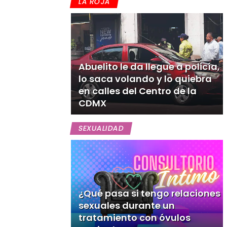
LA ROJA
Abuelito le da llegue a policía,
lo saca volando y lo quiebra
en calles del Centro de la
CDMX
SEXUALIDAD
¿Qué pasa si tengo relaciones
sexuales durante un
tratamiento con óvulos