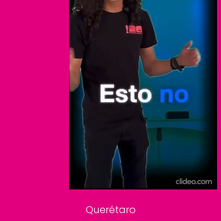
El Universal
Vive USA
Clase
De 10 sports
DeDinero
Confabulario
Aviso Oportuno
Consultas
Querétaro