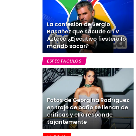
La confesión de Sergio
Basañez que sacude a TV
Azteca ¿Ejecutivo fiestero lo
mandó sacar?
ESPECTACULOS
Fotos de Georgina Rodríguez
en traje de baño se llenan de
críticas y ella responde
tajantemente