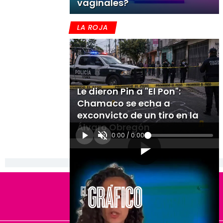
vaginales?
LA ROJA
Le dieron Pin a "El Pon":
Chamaco se echa a
exconvicto de un tiro en la
Álvaro Obregón
0:00
/
0:00
[Publicidad]