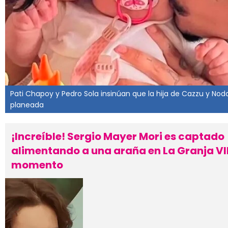
Pati Chapoy y Pedro Sola insinúan que la hija de Cazzu y Nod
planeada
¡Increíble! Sergio Mayer Mori es captado
alimentando a una araña en La Granja VIP:
momento