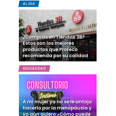
AL DIA
¿Compras en Tiendas 3B?
Estos son los mejores
productos que Profeco
recomienda por su calidad
SEXUALIDAD
A mi mujer ya no se le antoja
hacerlo por la menopausia y
yo aún quiero ¿Cómo puede