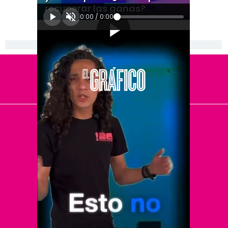
recuperar las ganas?
0:00
/
0:00
[Publicidad]
El Universal
Vive USA
Clase
De 10 sports
DeDinero