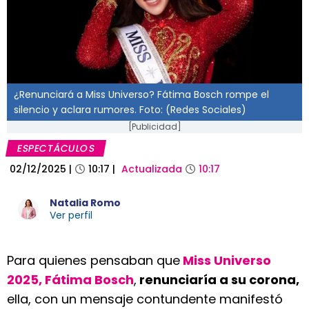
¿Renunciará a Miss Universo? Fátima Bosch rompe el
silencio y aclara rumores. Foto: (Redes Sociales)
[Publicidad]
ESPECTÁCULOS
02/12/2025
|
10:17
|
Actualizada
10:17
Natalia Romo
Ver perfil
Para quienes pensaban que
Miss Universo
2025, Fátima Bosch
,
renunciaría a su corona,
ella, con un mensaje contundente manifestó