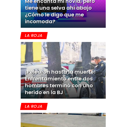
Me encanta mi novia, pero
tiene una selva ahí abajo
¿Cómo le digo que me
incomoda?
LA ROJA
¡Pelearon hasta la muerte!
Enfrentamiento entre dos
hombres terminó con uno
herido en la BJ
LA ROJA