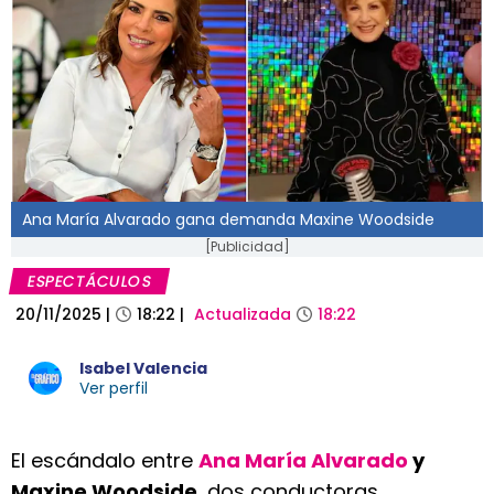
Ana María Alvarado gana demanda Maxine Woodside
[Publicidad]
ESPECTÁCULOS
20/11/2025
|
18:22
|
Actualizada
18:22
Isabel Valencia
Ver perfil
El escándalo entre
Ana María Alvarado
y
Maxine Woodside
, dos conductoras