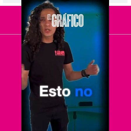
[Publicidad]
El Universal
Vive USA
Clase
De 10 sports
DeDinero
Confabulario