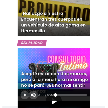
¡Hallazgo siniestro!
Encuentran tres cuerpos en
un vehículo de alta gama en
Hermosillo
SEXUALIDAD
Acepté estar con dos morras,
pero a la mera hora mi amigo
no se paró, ¿Es normal sentir
vergüenza?
0:00
/
0:00