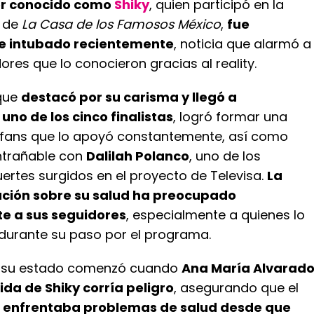
or conocido como
Shiky
, quien participó en la
n de
La Casa de los Famosos México
,
fue
 e intubado recientemente
, noticia que alarmó a
ores que lo conocieron gracias al reality.
 que
destacó por su carisma y llegó a
uno de los cinco finalistas
, logró formar una
 fans que lo apoyó constantemente, así como
ntrañable con
Dalilah Polanco
, uno de los
ertes surgidos en el proyecto de Televisa.
La
ción sobre su salud ha preocupado
 a sus seguidores
, especialmente a quienes lo
urante su paso por el programa.
re su estado comenzó cuando
Ana María Alvarad
ida de Shiky corría peligro
, asegurando que el
 enfrentaba problemas de salud desde que