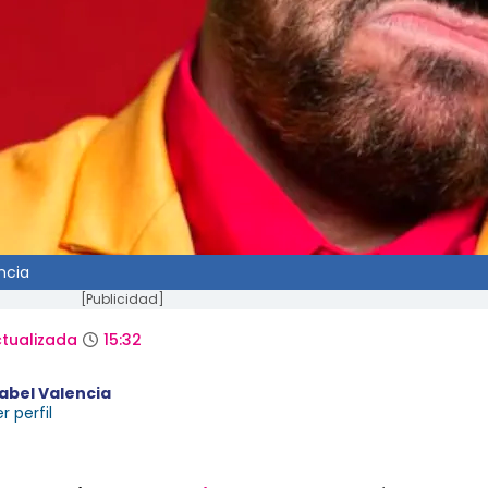
ncia
[Publicidad]
tualizada
15:32
sabel Valencia
r perfil