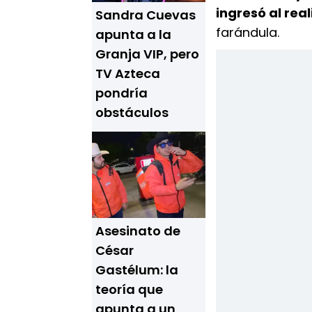
ingresó al real
Sandra Cuevas
farándula.
apunta a la
Granja VIP, pero
TV Azteca
pondría
obstáculos
Asesinato de
César
Gastélum: la
teoría que
apunta a un