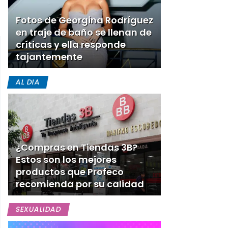
Fotos de Georgina Rodríguez
en traje de baño se llenan de
críticas y ella responde
tajantemente
AL DIA
¿Compras en Tiendas 3B?
Estos son los mejores
productos que Profeco
recomienda por su calidad
SEXUALIDAD