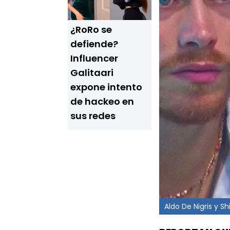
¿RoRo se
defiende?
Influencer
Galitaari
expone intento
de hackeo en
sus redes
Aldo De Nigris y Sh