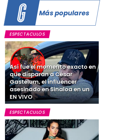
Más populares
ESPECTACULOS
Así fue el momento exacto en
que disparan a César
Gastélum, el influencer
asesinado en Sinaloa en un
EN VIVO
ESPECTACULOS
o