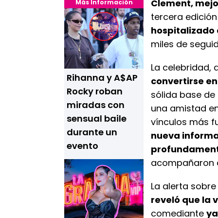
Clement, mej
Más Información
tercera edició
hospitalizado
miles de seguid
La celebridad,
Rihanna y A$AP
convertirse en 
Rocky roban
sólida base de
miradas con
una amistad e
sensual baile
vínculos más fu
durante un
nueva informa
evento
profundamente
acompañaron d
La alerta sob
reveló que la v
comediante
ya