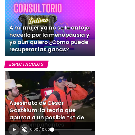
A mi mujer ya no se le antoja
hacerlo por la menopausia y
yo aún quiero ¿Cómo puede
recuperar las ganas?
ESPECTACULOS
Asesinato de César
Gastélum: la teoría que
apunta a un posible “4” de
sus acompañantes
0:00
/
0:00