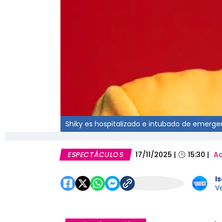
Shiky es hospitalizado e intubado de emerge
ESPECTÁCULOS
17/11/2025
|
15:30
|
Ac
I
Ve