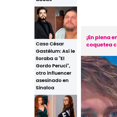
¡En plena e
Caso César
coquetea c
Gastélum: Así le
lloraba a "El
Gordo Peruci",
otro influencer
asesinado en
Sinaloa