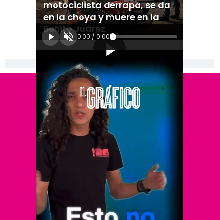
motociclista derrapa, se da
en la choya y muere en la
Benito Juárez
0:00
/
0:00
[Publicidad]
El Universal
Vive USA
Clase
De 10 sports