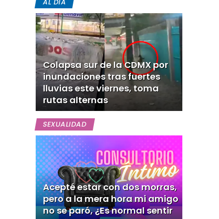
AL DIA
Colapsa sur de la CDMX por
inundaciones tras fuertes
lluvias este viernes, toma
rutas alternas
SEXUALIDAD
Acepté estar con dos morras,
pero a la mera hora mi amigo
no se paró, ¿Es normal sentir