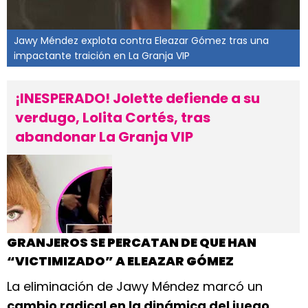
Jawy Méndez explota contra Eleazar Gómez tras una
impactante traición en La Granja VIP
¡INESPERADO! Jolette defiende a su
verdugo, Lolita Cortés, tras
abandonar La Granja VIP
GRANJEROS SE PERCATAN DE QUE HAN
“VICTIMIZADO” A ELEAZAR GÓMEZ
La eliminación de Jawy Méndez marcó un
cambio radical en la dinámica del juego
,