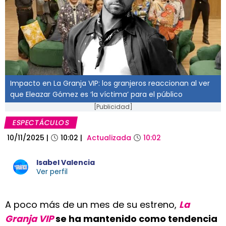
Impacto en La Granja VIP: los granjeros reaccionan al ver
que Eleazar Gómez es ‘la víctima’ para el público
[Publicidad]
ESPECTÁCULOS
10/11/2025
|
10:02
|
Actualizada
10:02
Isabel Valencia
Ver perfil
A poco más de un mes de su estreno,
La
Granja VIP
se ha mantenido como tendencia