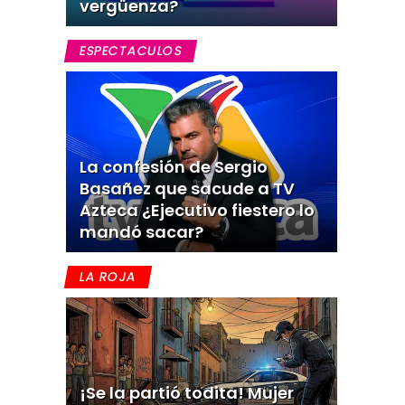
vergüenza?
ESPECTACULOS
La confesión de Sergio
Basañez que sacude a TV
Azteca ¿Ejecutivo fiestero lo
mandó sacar?
LA ROJA
¡Se la partió todita! Mujer