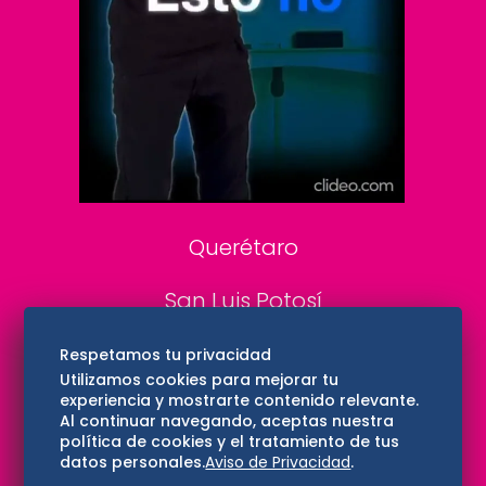
DeDinero
Confabulario
Aviso Oportuno
Consultas
Querétaro
San Luis Potosí
Edomex
Respetamos tu privacidad
Utilizamos cookies para mejorar tu
experiencia y mostrarte contenido relevante.
Consultas
Al continuar navegando, aceptas nuestra
política de cookies y el tratamiento de tus
Hidalgo
datos personales.
Aviso de Privacidad
.