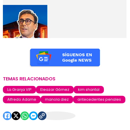
TEMAS RELACIONADOS
La Granja VIP
Eleazar Gómez
kim shantal
Alfredo Adame
manola diez
antecedentes penales