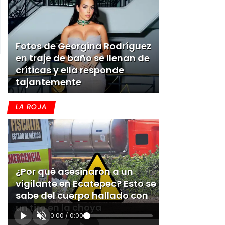
Fotos de Georgina Rodríguez
en traje de baño se llenan de
críticas y ella responde
tajantemente
LA ROJA
¿Por qué asesinaron a un
vigilante en Ecatepec? Esto se
sabe del cuerpo hallado con
un tiro en la choya
0:00
/
0:00