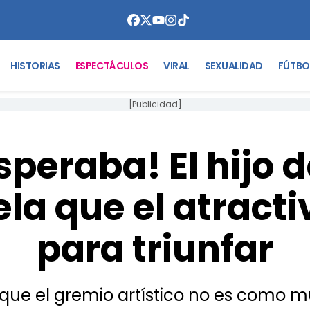
HISTORIAS
ESPECTÁCULOS
VIRAL
SEXUALIDAD
FÚTBO
[Publicidad]
speraba! El hijo
la que el atracti
para triunfar
ó que el gremio artístico no es como