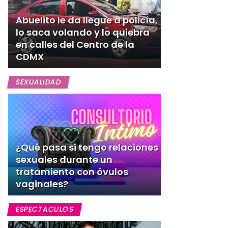
Abuelito le da llegue a policía,
lo saca volando y lo quiebra
en calles del Centro de la
CDMX
SEXUALIDAD
¿Qué pasa si tengo relaciones
sexuales durante un
tratamiento con óvulos
vaginales?
ESPECTACULOS