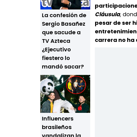
participacion
Cláusula
, don
La confesión de
pesar de ser h
Sergio Basañez
entretenimien
que sacude a
carrera no ha
TV Azteca
¿Ejecutivo
fiestero lo
mandó sacar?
Influencers
brasileños
vandalizan la