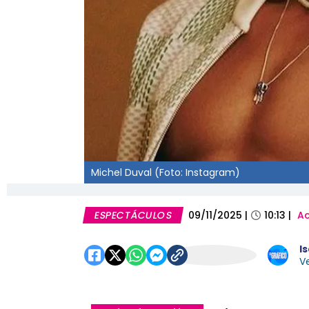
Michel Duval (Foto: Instagram)
ESPECTÁCULOS
09/11/2025
|
10:13
|
Ac
I
Ve