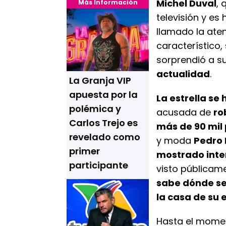
Michel Duval
, 
Más Información
televisión y es 
llamado la aten
característico,
sorprendió a s
actualidad
.
La Granja VIP
apuesta por la
La estrella se
polémica y
acusada de
ro
Carlos Trejo es
más de 90 mil
revelado como
y moda
Pedro 
primer
mostrado inte
participante
visto públicam
sabe dónde se
la casa de su 
Hasta el mome