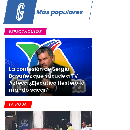
Más populares
ESPECTACULOS
La confesión de Sergio
Basañez que sacude a TV
Azteca ¿Ejecutivo fiestero lo
mandó sacar?
LA ROJA