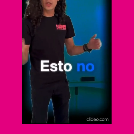
El Universal
Vive USA
Clase
De 10 sports
DeDinero
Confabulario
Aviso Oportuno
Consultas