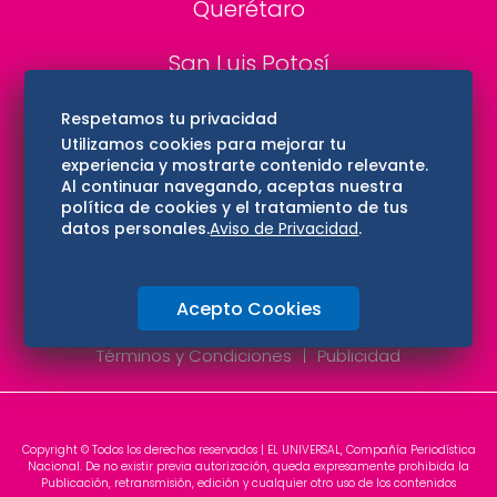
Querétaro
San Luis Potosí
Edomex
Respetamos tu privacidad
Utilizamos cookies para mejorar tu
experiencia y mostrarte contenido relevante.
Consultas
Al continuar navegando, aceptas nuestra
política de cookies y el tratamiento de tus
Hidalgo
datos personales.
Aviso de Privacidad
.
Oaxaca
Acepto Cookies
Aviso de privacidad
Directorio
Términos y Condiciones
Publicidad
Copyright © Todos los derechos reservados | EL UNIVERSAL, Compañía Periodística
Nacional. De no existir previa autorización, queda expresamente prohibida la
Publicación, retransmisión, edición y cualquier otro uso de los contenidos