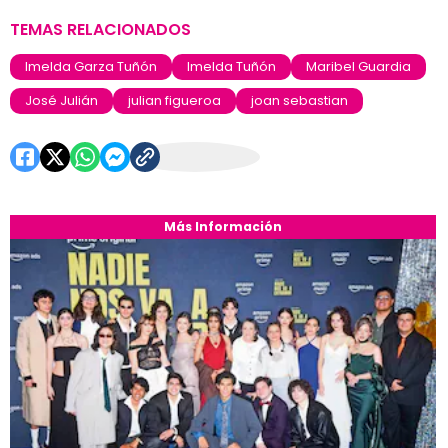
TEMAS RELACIONADOS
Imelda Garza Tuñón
Imelda Tuñón
Maribel Guardia
José Julián
julian figueroa
joan sebastian
Más Información