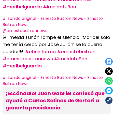
#maribelguardia
#imeldatuñon
♬ sonido original - Ernesto Buitron News - Ernesto
Buitron News
@ernestobuitronnews
🚨 Imelda Tuñón rompe el silencio: ‘Maribel solo
me tenía cerca por José Julián’ se lo quería
quedar💔
#ebninforma
#ernestobuitron
#ernestobuitronnews
#imeldatuñon
#maribelguardia
♬ sonido original - Ernesto Buitron News - Ernesto
Buitron News
¡Escándalo! Juan Gabriel confesó que
ayudó a Carlos Salinas de Gortari a
ganar la presidencia