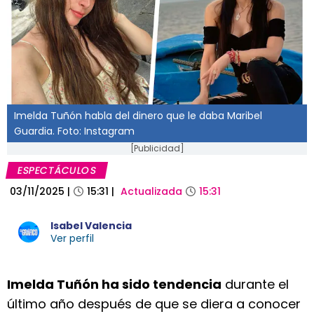
Imelda Tuñón habla del dinero que le daba Maribel
Guardia. Foto: Instagram
[Publicidad]
ESPECTÁCULOS
03/11/2025
|
15:31
|
Actualizada
15:31
Isabel Valencia
Ver perfil
Imelda Tuñón ha sido tendencia
durante el
último año después de que se diera a conocer