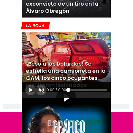
exconvicto de un tiro en la
Álvaro Obregón
LA ROJA
¡Beso a los bolardos! Se
estrella una camioneta en la
GAM, los cinco ocupantes
resultaron lesionados
0:00
/
0:00
[Publicidad]