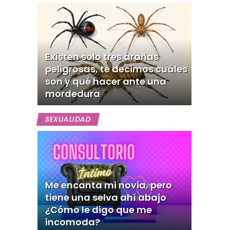
Existen solo tres arañas
peligrosas, te decimos cuáles
son y qué hacer ante una
mordedura
SEXUALIDAD
Me encanta mi novia, pero
tiene una selva ahí abajo
¿Cómo le digo que me
incomoda?