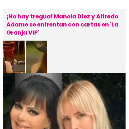
¡No hay tregua! Manola Díez y Alfredo
Adame se enfrentan con cartas en 'La
Granja VIP'