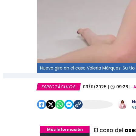
Nuevo giro en el caso Valeria Márquez: Su tío 
ESPECTÁCULOS
03/11/2025
|
09:28
|
A
N
Ve
El caso del
ase
Más Información