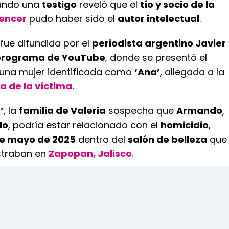
ando una
testigo
reveló que el
tío y socio de la
uencer
pudo haber sido el
autor intelectual
.
fue difundida por el
periodista argentino Javier
programa de YouTube
, donde se presentó el
una mujer identificada como
‘Ana’
, allegada a la
a de la víctima
.
’
, la
familia de Valeria
sospecha que
Armando
,
lo
, podría estar relacionado con el
homicidio
,
de mayo de 2025
dentro del
salón de belleza
que
traban en
Zapopan, Jalisco
.