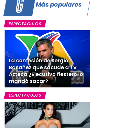
Más populares
ESPECTACULOS
La confesión de Sergio
Basañez que sacude a TV
Azteca ¿Ejecutivo fiestero lo
mandó sacar?
ESPECTACULOS