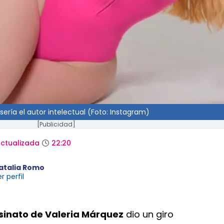
sería el autor intelectual (Foto: Instagram)
[Publicidad]
ctualizada
22:20
atalia Romo
r perfil
sinato de Valeria Márquez
dio un giro