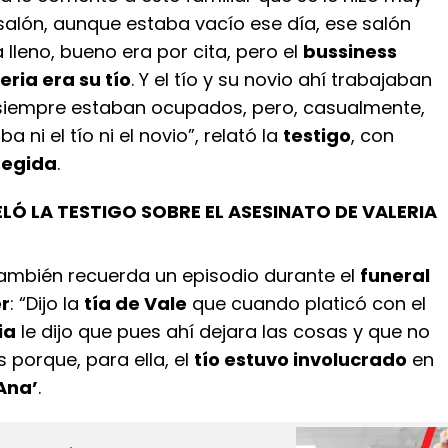
salón, aunque estaba vacío ese día, ese salón
lleno, bueno era por cita, pero el
bussiness
eria era su tío
. Y el tío y su novio ahí trabajaban
s siempre estaban ocupados, pero, casualmente,
a ni el tío ni el novio”, relató la
testigo
, con
tegida
.
LÓ LA TESTIGO SOBRE EL ASESINATO DE VALERIA
ambién recuerda un episodio durante el
funeral
er
: “Dijo la
tía de Vale
que cuando platicó con el
ia
le dijo que pues ahí dejara las cosas y que no
 porque, para ella, el
tío estuvo involucrado
en
Ana’
.