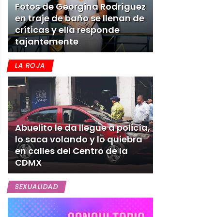
Fotos de Georgina Rodríguez
en traje de baño se llenan de
críticas y ella responde
tajantemente
LA ROJA
Abuelito le da llegue a policía,
lo saca volando y lo quiebra
en calles del Centro de la
CDMX
SEXUALIDAD