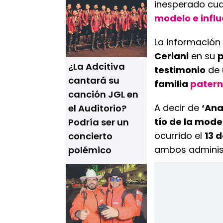
inesperado cu
modelo e infl
La información 
Ceriani
en su
¿La Adcitiva
testimonio
de 
cantará su
familia
patern
canción JGL en
A decir de
‘Ana
el Auditorio?
tío de la mode
Podría ser un
ocurrido el
13 
concierto
ambos adminis
polémico