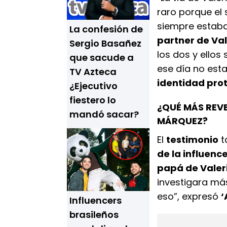
raro porque el 
siempre estaba 
La confesión de
partner de Val
Sergio Basañez
los dos y ello
que sacude a
ese día no estab
TV Azteca
identidad pro
¿Ejecutivo
fiestero lo
¿QUÉ MÁS REVE
mandó sacar?
MÁRQUEZ?
El
testimonio
t
de la influenc
papá de Valer
investigara más
eso”, expresó
‘
Influencers
brasileños