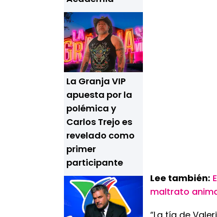
La Granja VIP
apuesta por la
polémica y
Carlos Trejo es
revelado como
primer
participante
Lee también:
maltrato anima
“La tía de Vale