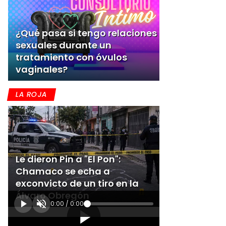
¿Qué pasa si tengo relaciones
sexuales durante un
tratamiento con óvulos
vaginales?
LA ROJA
Le dieron Pin a "El Pon":
Chamaco se echa a
exconvicto de un tiro en la
Álvaro Obregón
0:00
/
0:00