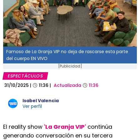
Famoso de La Granja VIP no deja de rascarse esta parte
del cuerpo EN VIVO
[Publicidad]
ESPECTÁCULOS
31/10/2025
|
11:36
|
Actualizada
11:36
Isabel Valencia
Ver perfil
El reality show
'La Granja VIP'
continúa
generando conversación en su tercera