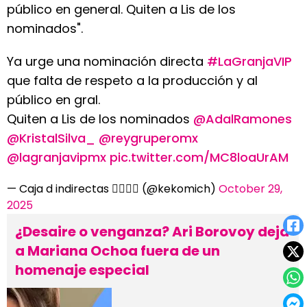
público en general. Quiten a Lis de los
nominados".
Ya urge una nominación directa
#LaGranjaVIP
que falta de respeto a la producción y al
público en gral.
Quiten a Lis de los nominados
@AdalRamones
@KristalSilva_
@reygruperomx
@lagranjavipmx
pic.twitter.com/MC8loaUrAM
— Caja d indirectas 🏳️‍🌈🦄✨ (@kekomich)
October 29,
2025
¿Desaire o venganza? Ari Borovoy deja
a Mariana Ochoa fuera de un
homenaje especial