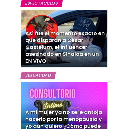
ESPECTACULOS
Así fue el momento exacto en
que disparan a César
Gastélum, el influencer
asesinado en Sinaloa en un
EN VIVO
SEXUALIDAD
A mi mujer ya no se le antoja
hacerlo por la menopausia y
yo aún quiero ¿Cómo puede