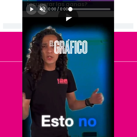
recuperar las ganas?
0:00
/
0:00
[Publicidad]
El Universal
Vive USA
Clase
De 10 sports
DeDinero