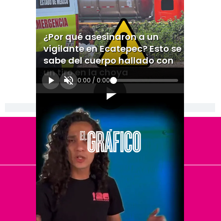
¿Por qué asesinaron a un
vigilante en Ecatepec? Esto se
sabe del cuerpo hallado con
un tiro en la choya
0:00
/
0:00
[Publicidad]
El Universal
Vive USA