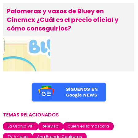
Palomeras y vasos de Bluey en
Cinemex ¿Cuál es el precio oficial y
cómo conseguirlos?
TEMAS RELACIONADOS
La Granja VIP
televisa
quien es la mascara
TV Azteca
Ana Brenda Contreras