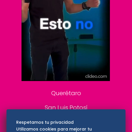
Clase
De 10 sports
DeDinero
Confabulario
Aviso Oportuno
Consultas
Querétaro
San Luis Potosí
Edomex
Respetamos tu privacidad
Utilizamos cookies para mejorar tu