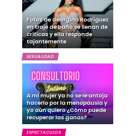
Fotos de Georgina Rodríguez
en traje de baño se llenan de
críticas y ella responde
tajantemente
SEXUALIDAD
A mi mujer ya no se le antoja
hacerlo por la menopausia y
yo aún quiero ¿Cómo puede
recuperar las ganas?
ESPECTACULOS