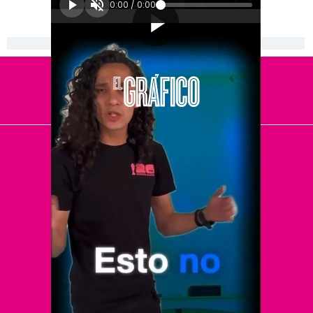
0:00
/
0:00
[Publicidad]
El Universal
Vive USA
Clase
De 10 sports
DeDinero