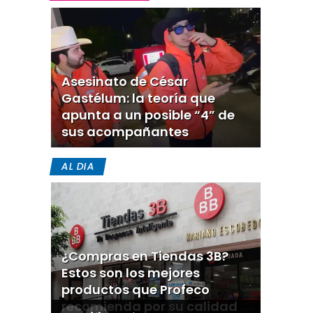
Asesinato de César
Gastélum: la teoría que
apunta a un posible “4” de
sus acompañantes
AL DIA
¿Compras en Tiendas 3B?
Estos son los mejores
productos que Profeco
recomienda por su calidad