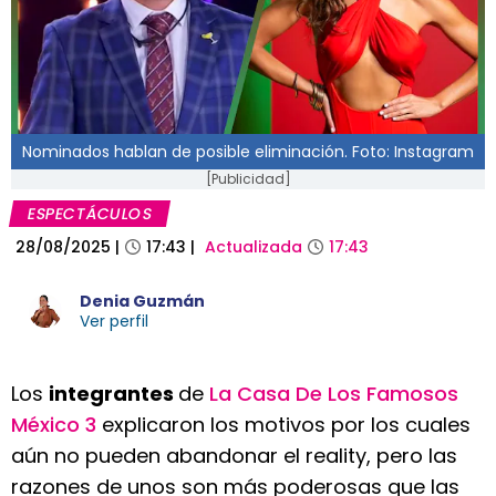
Nominados hablan de posible eliminación. Foto: Instagram
[Publicidad]
ESPECTÁCULOS
28/08/2025
|
17:43
|
Actualizada
17:43
Denia Guzmán
Ver perfil
Los
integrantes
de
La Casa De Los Famosos
México 3
explicaron los motivos por los cuales
aún no pueden abandonar el reality, pero las
razones de unos son más poderosas que las