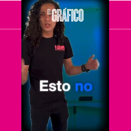
El Universal
Vive USA
Clase
De 10 sports
DeDinero
Confabulario
Aviso Oportuno