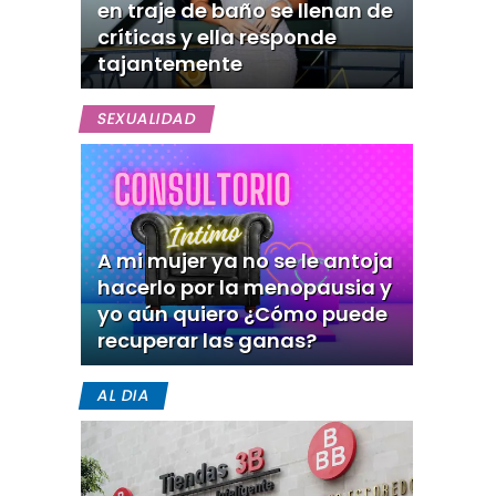
en traje de baño se llenan de
críticas y ella responde
tajantemente
SEXUALIDAD
A mi mujer ya no se le antoja
hacerlo por la menopausia y
yo aún quiero ¿Cómo puede
recuperar las ganas?
AL DIA