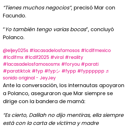
“Tienes muchos negocios”
, precisó Mar con
Facundo.
“
Yo también tengo varias bocas
”, concluyó
Polanco.
@eljey025s
#lacasadelosfamosos
#lcdlfmexico
#lcdlfmx
#lcdlf2025
#viral
#reality
#lacasadelosfamososmx
#foryou
#parati
#paratiktok
#fyp
#fypシ
#fypp
#fypppppp
♬
sonido original - JeyJey
Ante la conversación, los internautas apoyaron
a Polanco, aseguraron que Mar siempre se
dirige con la bandera de mamá:
“Es cierto, Dalilah no dijo mentiras, ella siempre
está con la carta de víctima y madre