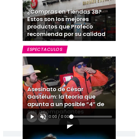
¿Compras en Tiendas 3B?
Estos son los mejores
productos que Profeco
recomienda por su calidad
ESPECTACULOS
Asesinato de César
Gastélum: la teoría que
apunta a un posible “4” de
sus acompañantes
0:00
/
0:00
[Publicidad]