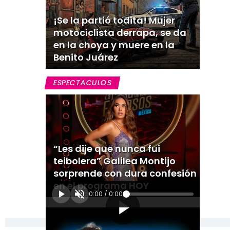
¡Se la partió todita! Mujer
motociclista derrapa, se da
en la choya y muere en la
Benito Juárez
ESPECTACULOS
“Les dije que nunca fui
teibolera” Galilea Montijo
sorprende con dura confesión
en el programa HOY
0:00
/
0:00
[Publicidad]