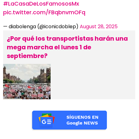
#LaCasaDeLosFamososMx
pic.twitter.com/FBqbnvmOFq
— diabolenga (@iconicdoblep)
August 28, 2025
¿Por qué los transportistas harán una
mega marcha el lunes 1 de
septiembre?