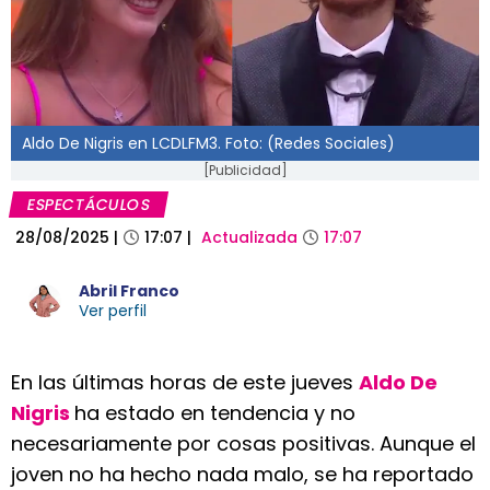
Aldo De Nigris en LCDLFM3. Foto: (Redes Sociales)
[Publicidad]
ESPECTÁCULOS
28/08/2025
|
17:07
|
Actualizada
17:07
Abril Franco
Ver perfil
En las últimas horas de este jueves
Aldo De
Nigris
ha estado en tendencia y no
necesariamente por cosas positivas. Aunque el
joven no ha hecho nada malo, se ha reportado