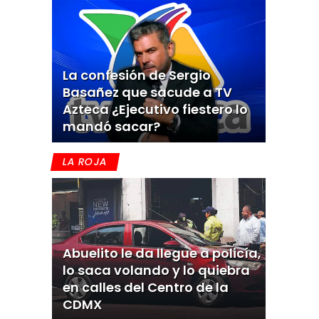
La confesión de Sergio
Basañez que sacude a TV
Azteca ¿Ejecutivo fiestero lo
mandó sacar?
LA ROJA
Abuelito le da llegue a policía,
lo saca volando y lo quiebra
en calles del Centro de la
CDMX