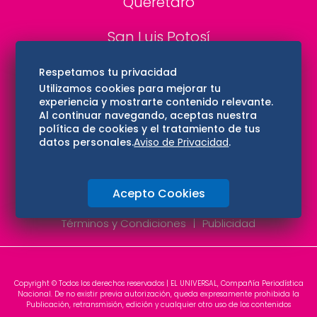
Querétaro
San Luis Potosí
Edomex
Respetamos tu privacidad
Utilizamos cookies para mejorar tu
experiencia y mostrarte contenido relevante.
Consultas
Al continuar navegando, aceptas nuestra
política de cookies y el tratamiento de tus
Hidalgo
datos personales.
Aviso de Privacidad
.
Oaxaca
Acepto Cookies
Aviso de privacidad
Directorio
Términos y Condiciones
Publicidad
Copyright © Todos los derechos reservados | EL UNIVERSAL, Compañía Periodística
Nacional. De no existir previa autorización, queda expresamente prohibida la
Publicación, retransmisión, edición y cualquier otro uso de los contenidos