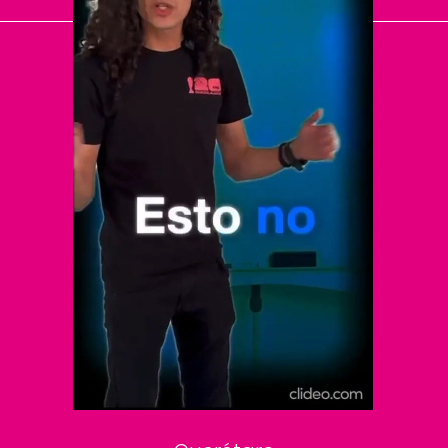
El Universal
Vive USA
Clase
De 10 sports
DeDinero
Confabulario
Aviso Oportuno
Consultas