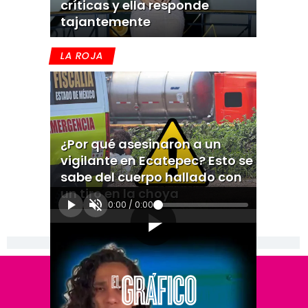
críticas y ella responde
tajantemente
LA ROJA
¿Por qué asesinaron a un
vigilante en Ecatepec? Esto se
sabe del cuerpo hallado con
un tiro en la choya
0:00
/
0:00
[Publicidad]