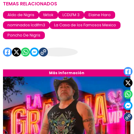
TEMAS RELACIONADOS
Aldo de Nigris
tiktok
LCDLFM 3
Elaine Haro
nominados lcdlfm3
La Casa de los Famosos Mexico
Poncho De Nigris
Más Información