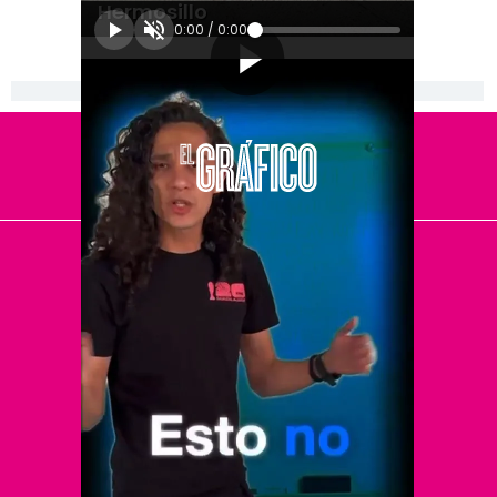
Hermosillo
0:00
/
0:00
[Publicidad]
El Universal
Vive USA
Clase
De 10 sports
DeDinero