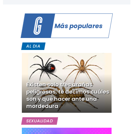
Más populares
AL DIA
Existen solo tres arañas
peligrosas, te decimos cuáles
son y qué hacer ante una
mordedura
SEXUALIDAD