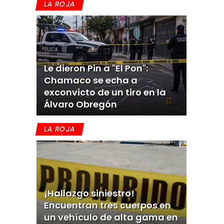
LA ROJA
Le dieron Pin a "El Pon":
Chamaco se echa a
exconvicto de un tiro en la
Álvaro Obregón
LA ROJA
¡Hallazgo siniestro!
Encuentran tres cuerpos en
un vehículo de alta gama en