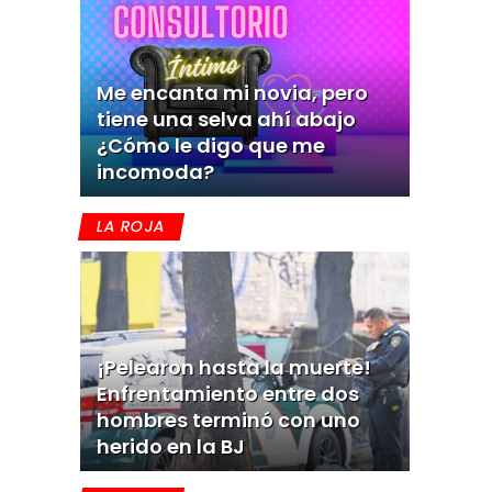
Me encanta mi novia, pero
tiene una selva ahí abajo
¿Cómo le digo que me
incomoda?
LA ROJA
¡Pelearon hasta la muerte!
Enfrentamiento entre dos
hombres terminó con uno
herido en la BJ