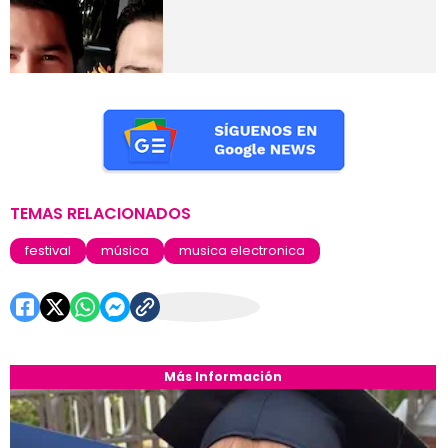
TEMAS RELACIONADOS
festival
música
musica electronica
Más Información