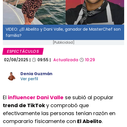
VIDEO: ¿El Abelito y Dani Valle, ganador de MasterChef son
familia?
[Publicidad]
ESPECTÁCULOS
02/08/2025
|
09:55
|
Actualizada
10:29
Denia Guzmán
Ver perfil
El
influencer Dani Valle
se subió al popular
trend de TikTok
y comprobó que
efectivamente las personas tenían razón en
compararlo físicamente con
El Abelito
.