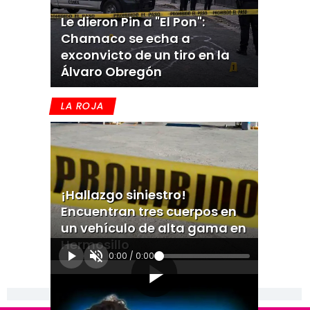
Le dieron Pin a "El Pon":
Chamaco se echa a
exconvicto de un tiro en la
Álvaro Obregón
LA ROJA
¡Hallazgo siniestro!
Encuentran tres cuerpos en
un vehículo de alta gama en
Hermosillo
0:00
/
0:00
[Publicidad]