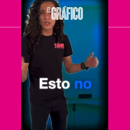
El Universal
Vive USA
Clase
De 10 sports
DeDinero
Confabulario
Aviso Oportuno