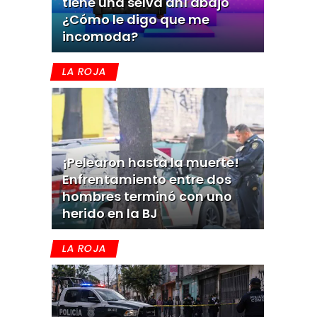
tiene una selva ahí abajo
¿Cómo le digo que me
incomoda?
LA ROJA
¡Pelearon hasta la muerte!
Enfrentamiento entre dos
hombres terminó con uno
herido en la BJ
LA ROJA