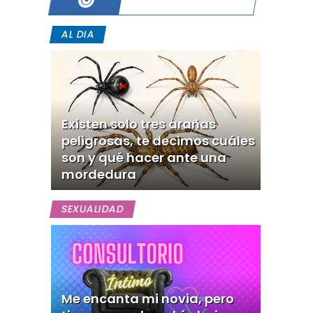
AL DIA
Existen solo tres arañas
peligrosas, te decimos cuáles
son y qué hacer ante una
mordedura
SEXUALIDAD
Me encanta mi novia, pero