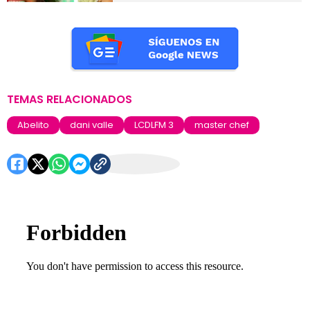
TEMAS RELACIONADOS
Abelito
dani valle
LCDLFM 3
master chef