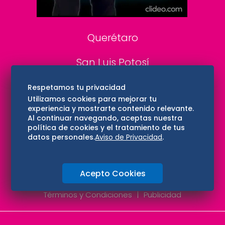
Consultas
Querétaro
San Luis Potosí
Edomex
Respetamos tu privacidad
Utilizamos cookies para mejorar tu
experiencia y mostrarte contenido relevante.
Consultas
Al continuar navegando, aceptas nuestra
política de cookies y el tratamiento de tus
Hidalgo
datos personales.
Aviso de Privacidad
.
Oaxaca
Acepto Cookies
Aviso de privacidad
Directorio
Términos y Condiciones
Publicidad