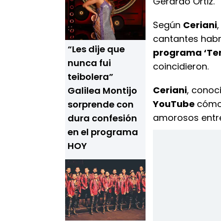
Gerardo Ortiz.
Según
Ceriani
cantantes habr
“Les dije que
programa ‘Ten
nunca fui
coincidieron.
teibolera”
Ceriani
, conoc
Galilea Montijo
YouTube
cómo
sorprende con
amorosos ent
dura confesión
en el programa
HOY