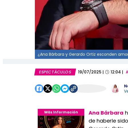
¿Ana Bárbara y Gerardo Ortiz esconden amorí
ESPECTÁCULOS
19/07/2025
|
12:04
|
A
N
Ve
Ana Bárbara
h
Más Información
de haberle sido