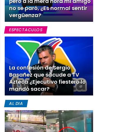
pero a la mera hora mi amigo
no se paró, ¿Es normal sentir
vergüenza?
ESPECTACULOS
La confesión de Sergio
Basañez que sacude a TV
Azteca ¿Ejecutivo fiestero lo
mandó sacar?
AL DIA