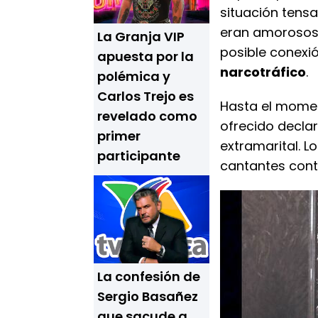
situación tens
eran amorosos,
La Granja VIP
posible conexi
apuesta por la
narcotráfico
.
polémica y
Carlos Trejo es
Hasta el momen
revelado como
ofrecido decla
primer
extramarital. 
participante
cantantes cont
La confesión de
Sergio Basañez
que sacude a