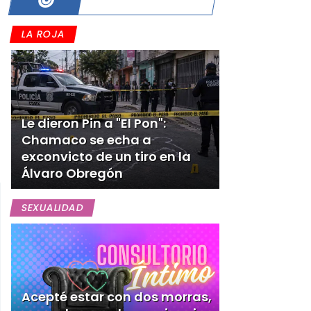
LA ROJA
Le dieron Pin a "El Pon":
Chamaco se echa a
exconvicto de un tiro en la
Álvaro Obregón
SEXUALIDAD
Acepté estar con dos morras,