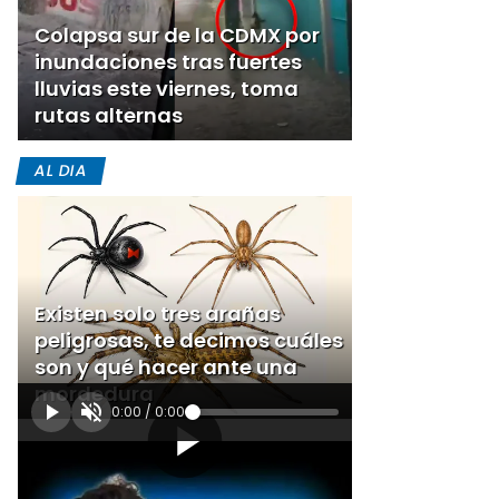
Colapsa sur de la CDMX por
inundaciones tras fuertes
lluvias este viernes, toma
rutas alternas
AL DIA
Existen solo tres arañas
peligrosas, te decimos cuáles
son y qué hacer ante una
mordedura
0:00
/
0:00
[Publicidad]