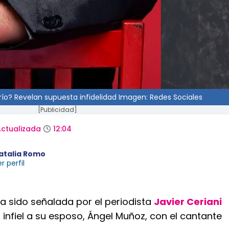
o? Revelan supuesta infidelidad Imagen: Redes Sociales
[Publicidad]
ctualizada
12:04
atalia Romo
r perfil
a sido señalada por el periodista
Javier Ceriani
 infiel a su esposo, Ángel Muñoz, con el cantante