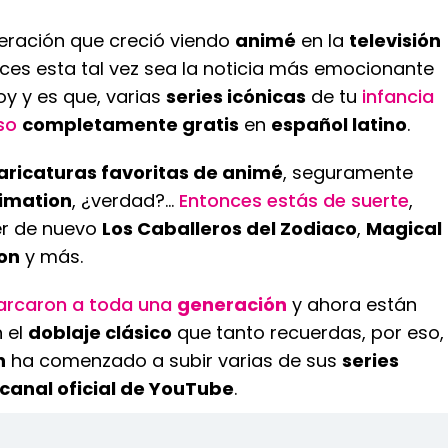
neración que creció viendo
animé
en la
televisión
ces esta tal vez sea la noticia más emocionante
oy y es que, varias
series icónicas
de tu
infancia
so
completamente gratis
en
español latino
.
aricaturas favoritas de animé
, seguramente
imation
, ¿verdad?...
Entonces estás de suerte
,
er de nuevo
Los Caballeros del Zodiaco
,
Magical
on
y más.
rcaron a toda una
generación
y ahora están
n el
doblaje clásico
que tanto recuerdas, por eso,
n
ha comenzado a subir varias de sus
series
canal oficial de YouTube
.