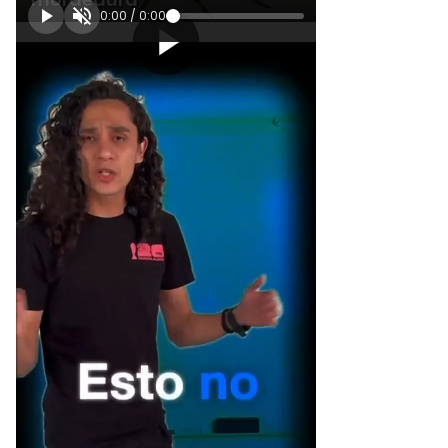
0:00
/
0:00
[Publicidad]