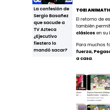
La confesión de
TOEI ANIMATI
Sergio Basañez
El retorno de e
que sacude a
también permi
TV Azteca
clásicos
en su
¿Ejecutivo
fiestero lo
Para muchos fa
mandó sacar?
fuerza, Pegas
a casa
.