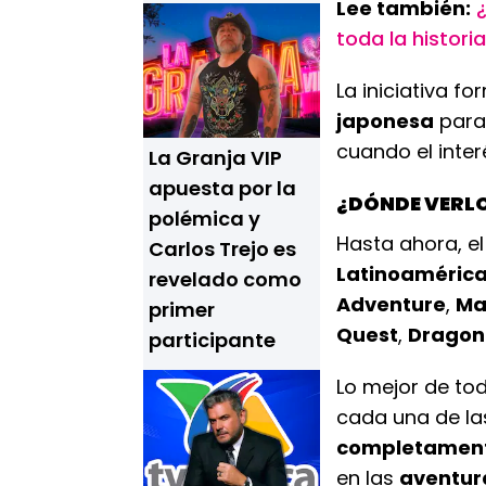
Lee también:
toda la histor
La iniciativa f
japonesa
para
cuando el inter
La Granja VIP
apuesta por la
¿DÓNDE VERLO
polémica y
Hasta ahora, e
Carlos Trejo es
Latinoaméric
revelado como
Adventure
,
Ma
primer
Quest
,
Dragon 
participante
Lo mejor de to
cada una de l
completament
en las
aventur