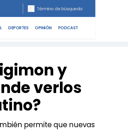
L
DEPORTES
OPINIÓN
PODCAST
Digimon y
ónde verlos
atino?
e también permite que nuevas