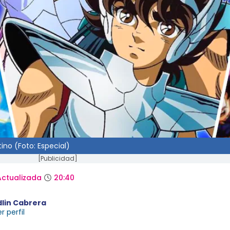
ino (Foto: Especial)
[Publicidad]
Actualizada
20:40
dlin Cabrera
r perfil