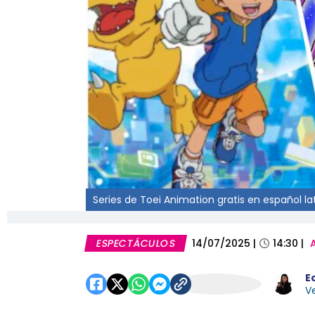
Series de Toei Animation gratis en español lat
ESPECTÁCULOS
14/07/2025
|
14:30
|
E
Ve