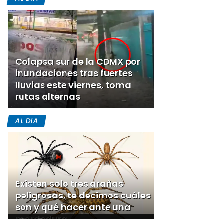
Colapsa sur de la CDMX por
inundaciones tras fuertes
lluvias este viernes, toma
rutas alternas
AL DIA
Existen solo tres arañas
peligrosas, te decimos cuáles
son y qué hacer ante una
mordedura