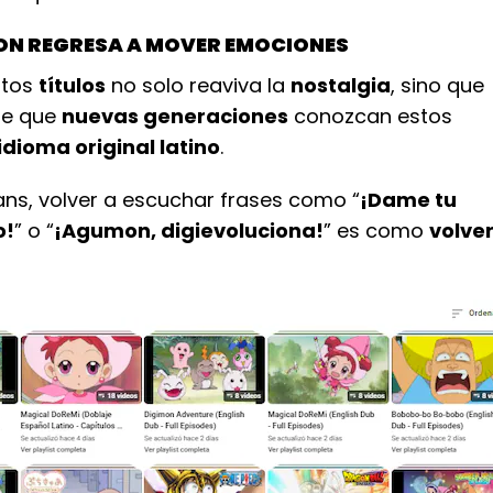
ON REGRESA A MOVER EMOCIONES
stos
títulos
no solo reaviva la
nostalgia
, sino que
te que
nuevas generaciones
conozcan estos
idioma original latino
.
ns, volver a escuchar frases como “
¡Dame tu
o!
” o “
¡Agumon, digievoluciona!
” es como
volve