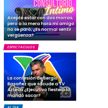
Acepté estar con dos morras,
pero a la mera hora mi amigo
no se paró, ¿Es normal sentir
vergüenza?
ESPECTACULOS
La confesión de Sergio
Basañez que sacude a TV
Azteca ¿Ejecutivo fiestero lo
mandó sacar?
AL DIA