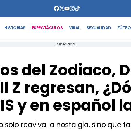
HISTORIAS
ESPECTÁCULOS
VIRAL
SEXUALIDAD
FÚTBO
[Publicidad]
os del Zodiaco, 
l Z regresan, ¿D
S y en español l
 no solo reaviva la nostalgia, sino qu