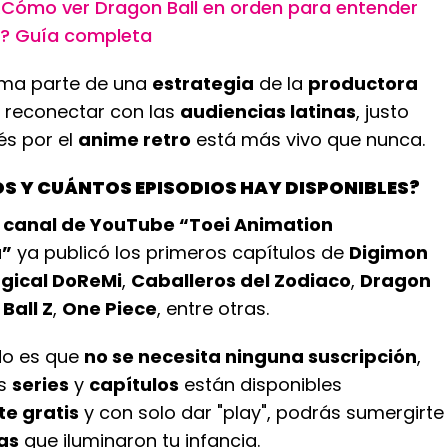
¿Cómo ver Dragon Ball en orden para entender
ia? Guía completa
orma parte de una
estrategia
de la
productora
 reconectar con las
audiencias latinas
, justo
és por el
anime retro
está más vivo que nunca.
S Y CUÁNTOS EPISODIOS HAY DISPONIBLES?
l
canal de YouTube “Toei Animation
a”
ya publicó los primeros capítulos de
Digimon
gical DoReMi
,
Caballeros del Zodiaco
,
Dragon
Ball Z
,
One Piece
, entre otras.
do es que
no se necesita ninguna suscripción
,
as
series
y
capítulos
están disponibles
e gratis
y con solo dar "play", podrás sumergirte
as
que iluminaron tu infancia.