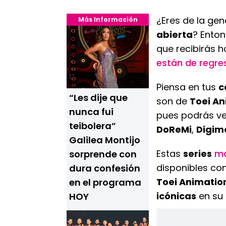
¿Eres de la ge
Más Información
abierta
? Enton
que recibirás h
están de regre
Piensa en tus
c
“Les dije que
son de
Toei An
nunca fui
pues podrás v
teibolera”
DoReMi
,
Digim
Galilea Montijo
Estas
series
ma
sorprende con
disponibles co
dura confesión
Toei Animatio
en el programa
icónicas
en su
HOY