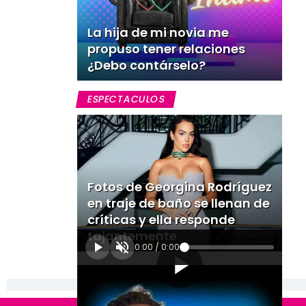
La hija de mi novia me
propuso tener relaciones
¿Debo contárselo?
ESPECTACULOS
Fotos de Georgina Rodríguez
en traje de baño se llenan de
críticas y ella responde
tajantemente
0:00
/
0:00
[Publicidad]