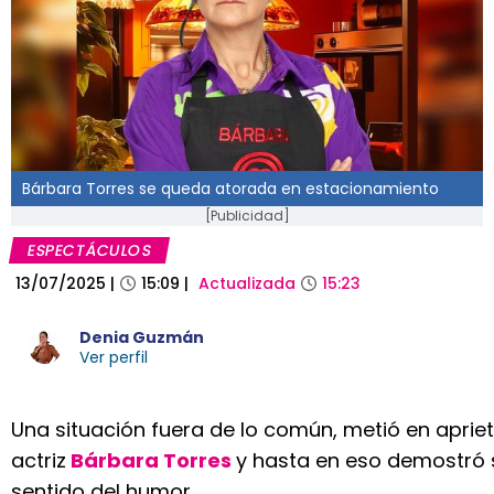
Bárbara Torres se queda atorada en estacionamiento
[Publicidad]
ESPECTÁCULOS
13/07/2025
|
15:09
|
Actualizada
15:23
Denia Guzmán
Ver perfil
Una situación fuera de lo común, metió en apriet
actriz
Bárbara Torres
y hasta en eso demostró 
sentido del humor.