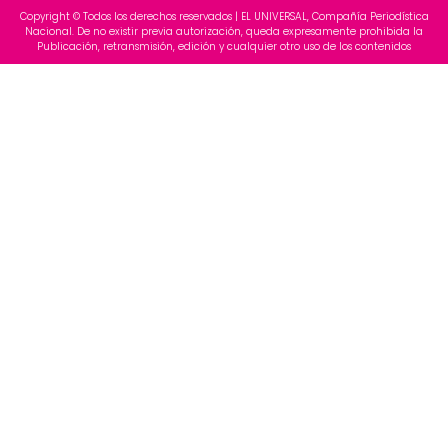
Copyright © Todos los derechos reservados | EL UNIVERSAL, Compañía Periodística
Nacional. De no existir previa autorización, queda expresamente prohibida la
Publicación, retransmisión, edición y cualquier otro uso de los contenidos