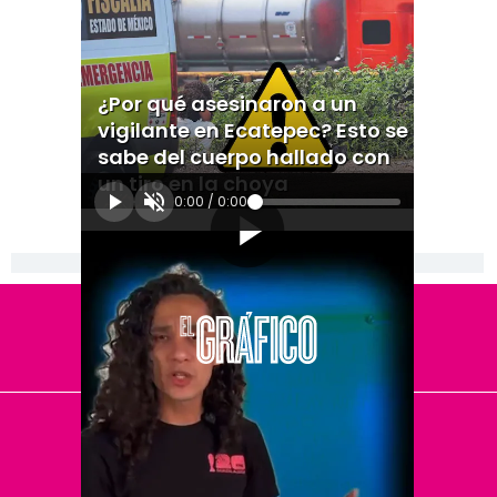
¿Por qué asesinaron a un
vigilante en Ecatepec? Esto se
sabe del cuerpo hallado con
un tiro en la choya
0:00
/
0:00
[Publicidad]
El Universal
Vive USA