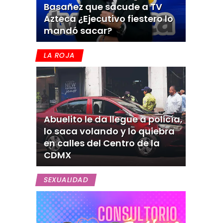
Basañez que sacude a TV
Azteca ¿Ejecutivo fiestero lo
mandó sacar?
LA ROJA
Abuelito le da llegue a policía,
lo saca volando y lo quiebra
en calles del Centro de la
CDMX
SEXUALIDAD