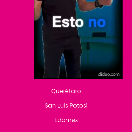
Clase
De 10 sports
DeDinero
Confabulario
Aviso Oportuno
Consultas
Querétaro
San Luis Potosí
Edomex