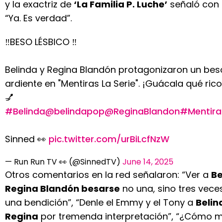
y la exactriz de
‘La Familia P. Luche’
señaló con i
“Ya. Es verdad”.
‼️BESO LÉSBICO ‼️
Belinda y Regina Blandón protagonizaron un bes
ardiente en "Mentiras La Serie". ¡Guácala qué rico
💅
#Belinda
@belindapop
@ReginaBlandon
#Mentira
Sinned 👀
pic.twitter.com/urBiLcfNzW
— Run Run TV 👀 (@SinnedTV)
June 14, 2025
Otros comentarios en la red señalaron: “Ver a
Be
Regina Blandón besarse
no una, sino tres vece
una bendición”, “Denle el Emmy y el Tony a
Belin
Regina
por tremenda interpretación”, “¿Cómo 