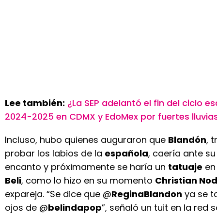
Lee también:
¿La SEP adelantó el fin del ciclo es
2024-2025 en CDMX y EdoMex por fuertes lluvia
Incluso, hubo quienes auguraron que
Blandón
, 
probar los labios de la
española
, caería ante su
encanto y próximamente se haría un
tatuaje
en
Beli
, como lo hizo en su momento
Christian Nod
expareja. “Se dice que @
ReginaBlandon
ya se t
ojos de @
belindapop
”, señaló un tuit en la red 