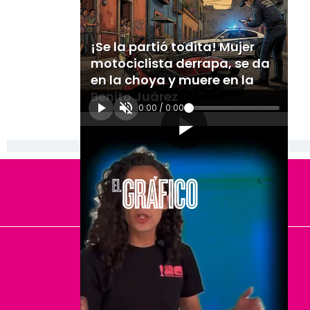
¡Se la partió todita! Mujer
motociclista derrapa, se da
en la choya y muere en la
Benito Juárez
0:00
/
0:00
[Publicidad]
El Universal
Vive USA