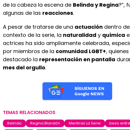
de la cabeza la escena de
Belinda y Regina
?”, 
algunas de las
reacciones
.
A pesar de tratarse de una
actuación
dentro de
contexto de la serie, la
naturalidad
y
química
e
actrices ha sido ampliamente celebrada, espec
por miembros de la
comunidad LGBT+
, quienes
destacado la
representación en pantalla
duran
mes del orgullo
.
TEMAS RELACIONADOS
Belinda
Regina Blandón
Mentiras La Serie
beso entre