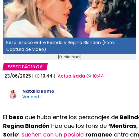
Beso lésbico entre Belinda y Regina Blandón (Foto:
Captura de video)
[Publicidad]
ESPECTÁCULOS
23/06/2025
|
10:44
|
Actualizada
10:44
Natalia Romo
Ver perfil
El
beso
que hubo entre los personajes de
Belind
Regina Blandón
hizo que los fans de
‘Mentiras,
Serie’
sueñen con un posible
romance
entre am