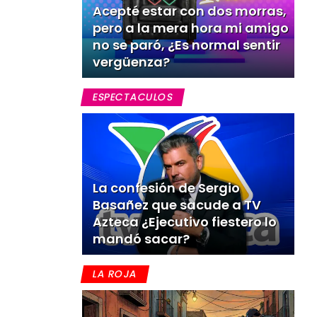
Acepté estar con dos morras,
pero a la mera hora mi amigo
no se paró, ¿Es normal sentir
vergüenza?
ESPECTACULOS
La confesión de Sergio
Basañez que sacude a TV
Azteca ¿Ejecutivo fiestero lo
mandó sacar?
LA ROJA