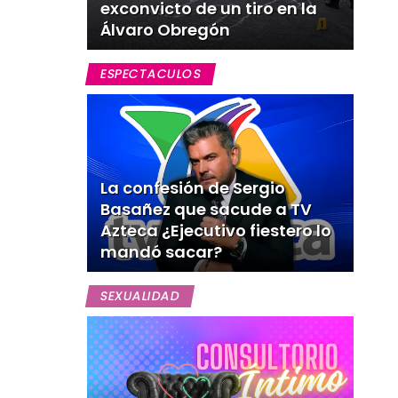
exconvicto de un tiro en la
Álvaro Obregón
ESPECTACULOS
La confesión de Sergio
Basañez que sacude a TV
Azteca ¿Ejecutivo fiestero lo
mandó sacar?
SEXUALIDAD