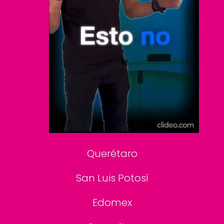
Clase
De 10 sports
DeDinero
Confabulario
Aviso Oportuno
Consultas
Querétaro
San Luis Potosí
Edomex