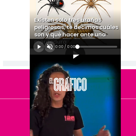
Existen solo tres arañas
peligrosas, te decimos cuáles
son y qué hacer ante una
mordedura
0:00
/
0:00
[Publicidad]
El Universal
Vive USA