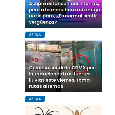
Acepté estar con dos morras,
pero a la mera hora mi amigo
no se paró, ¿Es normal sentir
vergüenza?
AL DIA
Colapsa sur de la CDMX por
inundaciones tras fuertes
lluvias este viernes, toma
rutas alternas
AL DIA