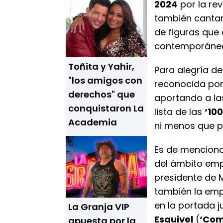
2024
por la rev
también canta
de figuras que 
contemporáne
Toñita y Yahir,
Para alegría de
"los amigos con
reconocida por
derechos" que
aportando a las
conquistaron La
lista de las
‘10
Academia
ni menos que p
Es de mencionar
del ámbito empre
presidente de 
también la em
en la portada j
La Granja VIP
Esquivel
(
‘Com
apuesta por la