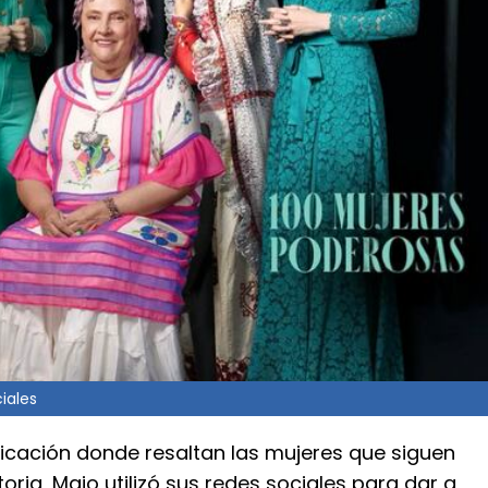
iales
licación donde resaltan las mujeres que siguen
toria, Majo utilizó sus redes sociales para dar a