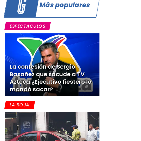
Más populares
ESPECTACULOS
La confesión de Sergio
Basañez que sacude a TV
Azteca ¿Ejecutivo fiestero lo
mandó sacar?
LA ROJA