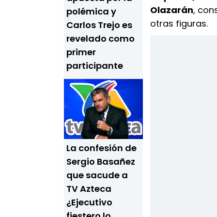
Olazarán
, con
polémica y
otras figuras.
Carlos Trejo es
revelado como
primer
participante
La confesión de
Sergio Basañez
que sacude a
TV Azteca
¿Ejecutivo
fiestero lo