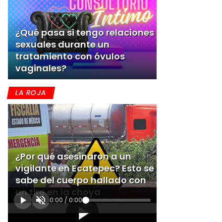
¿Qué pasa si tengo relaciones
sexuales durante un
tratamiento con óvulos
vaginales?
LA ROJA
¿Por qué asesinaron a un
vigilante en Ecatepec? Esto se
sabe del cuerpo hallado con
un tiro en la choya
0:00
/
0:00