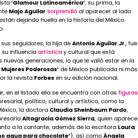
ista
‘Glamour Latinoamérica’
, su prima, la
nte
Majo Aguilar
sorprendió
al aparecer al lado
están dejando huella en la historia del México
o.
 sus seguidores, la hija de
Antonio Aguilar Jr
., fue
 su influencia
artística
y cultural que está
 nuevas generaciones, lo que le valió estar en la
0 Mujeres Poderosas’
de México publicada ni más
or la revista
Forbes
en su edición nacional.
, en el listado ella se encuentra con otras
figuras
sarial, político, cultural y artístico, como la
México, la doctora
Claudia Sheinbaum Pardo
,
presaria
Altagracia Gómez Sierra
, quien aparece
unto a la cantante, además de la escritora
Laura
o agua para chocolate’
), así como
Ángela