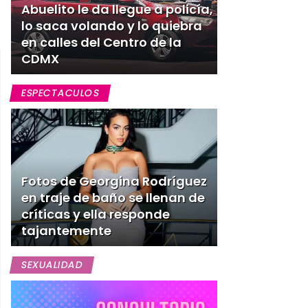
Abuelito le da llegue a policía,
lo saca volando y lo quiebra
en calles del Centro de la
CDMX
ESPECTACULOS
Fotos de Georgina Rodríguez
en traje de baño se llenan de
críticas y ella responde
tajantemente
SEXUALIDAD