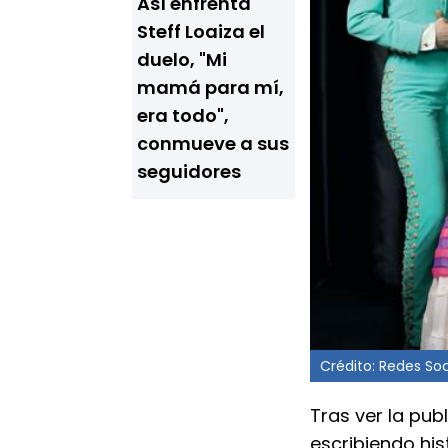
Así enfrenta
Steff Loaiza el
duelo, "Mi
mamá para mí,
era todo",
conmueve a sus
seguidores
Crédito: Redes Soc
Tras ver la pub
escribiendo his