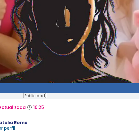
[Publicidad]
Actualizada
10:25
atalia Romo
r perfil