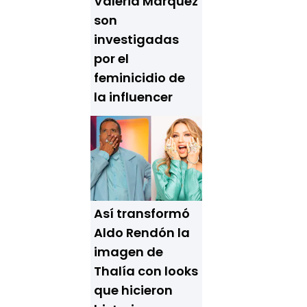
Valeria Márquez
son
investigadas
por el
feminicidio de
la influencer
Así transformó
Aldo Rendón la
imagen de
Thalía con looks
que hicieron