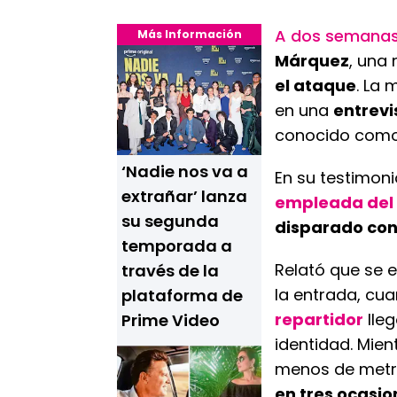
A dos semana
Más Información
Márquez
, una
el ataque
. La 
en una
entrevi
conocido com
‘Nadie nos va a
En su testimoni
extrañar’ lanza
empleada del 
su segunda
disparado cont
temporada a
Relató que se 
través de la
la entrada, cu
plataforma de
repartidor
lle
Prime Video
identidad. Mie
menos de metro
en tres ocasio