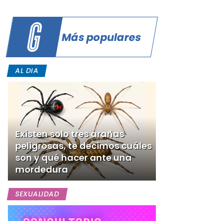
Más populares
AL DIA
Existen solo tres arañas
peligrosas, te decimos cuáles
son y qué hacer ante una
mordedura
SEXUALIDAD