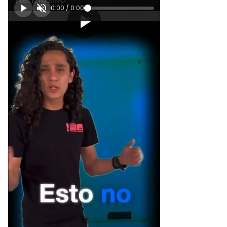
0:00
/
0:00
[Publicidad]