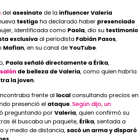
s
del
asesinato
de la
influencer Valeria
 nueva
testigo
ha declarado haber
presenciado
mujer, identificada como
Paola
, dio su
testimonio
sta exclusiva
al periodista
Fabián Pasos
,
o
Mafian
, en su canal de
YouTube
.
o,
Paola señaló directamente a Érika
,
salón
de belleza de Valeria
, como quien habría
ra la joven
.
encontraba frente al
local
consultando precios en
ando presenció el
ataque
.
Según dijo, un
gó preguntando por
Valeria
, quien confirmó su
ntras él buscaba un paquete,
Érika
, sentada a
 y medio de distancia,
sacó un arma y disparó
nes
.