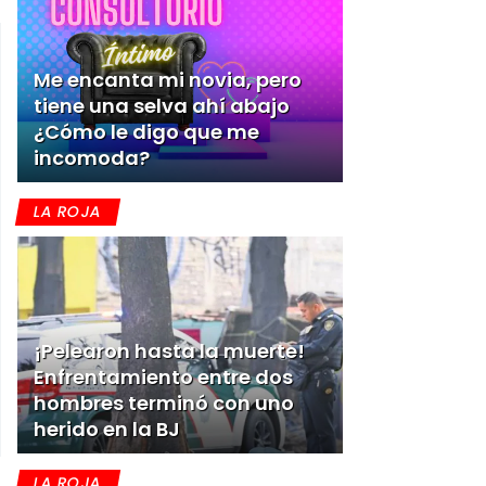
Me encanta mi novia, pero
tiene una selva ahí abajo
¿Cómo le digo que me
incomoda?
LA ROJA
¡Pelearon hasta la muerte!
Enfrentamiento entre dos
hombres terminó con uno
herido en la BJ
LA ROJA