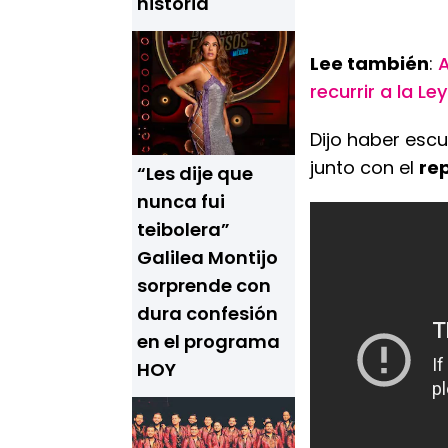
historia
Lee también
:
A
recurrir a la L
Dijo haber es
junto con el
re
“Les dije que
nunca fui
teibolera”
Galilea Montijo
sorprende con
dura confesión
en el programa
HOY