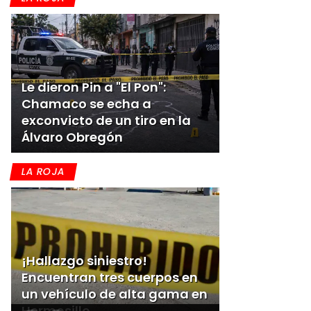
Le dieron Pin a "El Pon":
Chamaco se echa a
exconvicto de un tiro en la
Álvaro Obregón
LA ROJA
¡Hallazgo siniestro!
Encuentran tres cuerpos en
un vehículo de alta gama en
Hermosillo