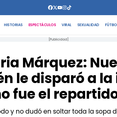
HISTORIAS
ESPECTÁCULOS
VIRAL
SEXUALIDAD
FÚTBO
[Publicidad]
ria Márquez: Nue
n le disparó a la
o fue el repartid
odo y no dudó en soltar toda la sopa