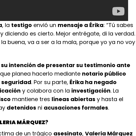
a
, la
testigo
envió un
mensaje a Érika
: “Tú sabes
y diciendo es cierto. Mejor entrégate, di la verdad.
a la buena, va a ser a la mala, porque yo ya no voy
su intención de presentar su testimonio ante
nque planea hacerlo mediante
notario público
e
seguridad
. Por su parte,
Érika ha negado
icación
y colabora con la
investigación
. La
isco
mantiene tres
líneas abiertas
y hasta el
ay
detenidos
ni
acusaciones formales
.
LERIA MÁRQUEZ
?
íctima de un trágico
asesinato
,
Valeria Márquez