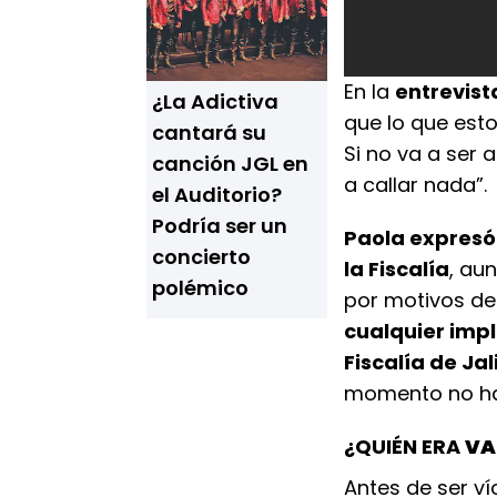
En la
entrevist
¿La Adictiva
que lo que esto
cantará su
Si no va a ser 
canción JGL en
a callar nada”.
el Auditorio?
Podría ser un
Paola expresó 
concierto
la Fiscalía
, au
polémico
por motivos d
cualquier impl
Fiscalía de Jal
momento no h
¿QUIÉN ERA
VA
Antes de ser v