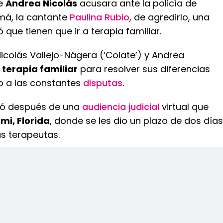
ue
Andrea Nicolás
acusara ante la policía de
má, la cantante
Paulina Rubio
, de agredirlo, una
 que tienen que ir a terapia familiar.
Nicolás Vallejo-Nágera (‘Colate’) y Andrea
r
terapia familiar
para resolver sus diferencias
o a las constantes
disputas
.
nó después de una
audiencia judicial
virtual que
mi, Florida
, donde se les dio un plazo de dos días
us terapeutas.