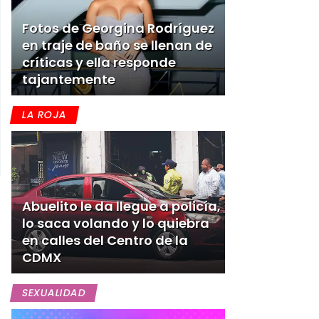
Fotos de Georgina Rodríguez
en traje de baño se llenan de
críticas y ella responde
tajantemente
LA ROJA
Abuelito le da llegue a policía,
lo saca volando y lo quiebra
en calles del Centro de la
CDMX
SEXUALIDAD