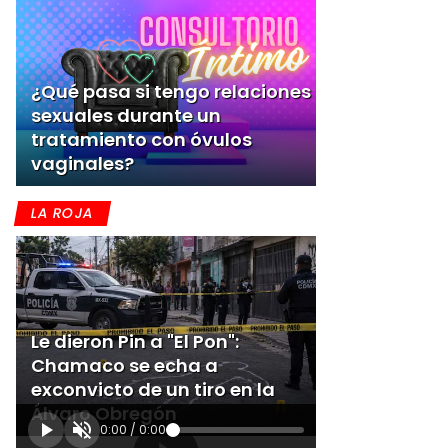
¿Qué pasa si tengo relaciones
sexuales durante un
tratamiento con óvulos
vaginales?
LA ROJA
Le dieron Pin a "El Pon":
Chamaco se echa a
exconvicto de un tiro en la
Álvaro Obregón
0:00
/
0:00