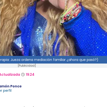
terapia: Jueza ordena mediación familiar ¿ahora que pasó?)
[Publicidad]
Actualizada
19:24
amón Ponce
r perfil