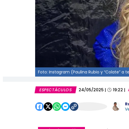
Foto: Instagram (Paulina Rubio y “Colate” a 
ESPECTÁCULOS
24/05/2025
|
19:22
|
R
Ve