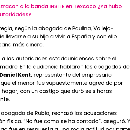
tracan a la banda INSITE en Texcoco ¿Ya hubo
autoridades?
egia, según la abogada de Paulina, Vallejo-
 llevarse a su hijo a vivir a España y con ello
icana más dinero.
có a las autoridades estadounidenses sobre el
 madre. En la audiencia hablaron los abogados de
Daniel Kent,
representante del empresario
ó que el menor fue supuestamente agredido por
 hogar, con un castigo que duró seis horas
nte.
, abogada de Rubio, rechazó las acusaciones
ón física. “No fue como se ha contado”, aseguró. 
tigo fue en respuesta a una mala actitud por part