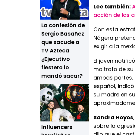
Lee también:
A
acción de las 
La confesión de
Con esta estrat
Sergio Basañez
Nágera pretende
que sacude a
exigir a la mex
TV Azteca
¿Ejecutivo
El joven notifi
fiestero lo
maltrato de su
mandó sacar?
ambas partes.
español, indic
su madre en su
aproximadame
Sandra Hoyos
sobre la agresi
Influencers
dijo que el cas