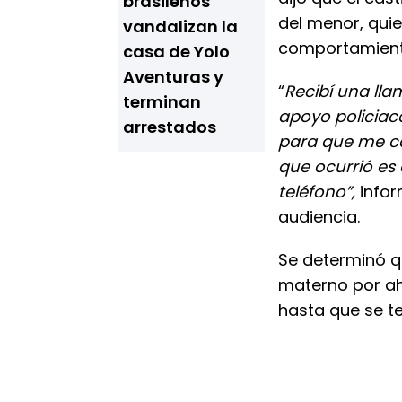
brasileños
del menor, qui
vandalizan la
comportamient
casa de Yolo
Aventuras y
“
Recibí una lla
terminan
apoyo policiac
arrestados
para que me co
que ocurrió es 
teléfono”,
infor
audiencia.
Se determinó qu
materno por a
hasta que se t