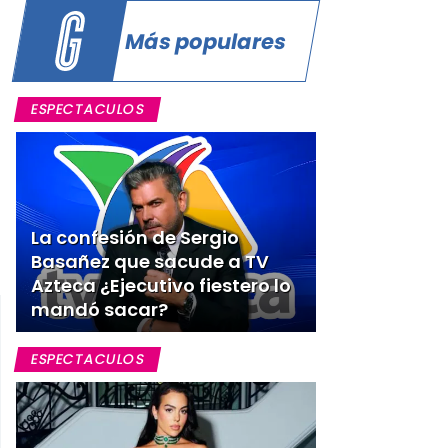
Más populares
ESPECTACULOS
La confesión de Sergio
Basañez que sacude a TV
Azteca ¿Ejecutivo fiestero lo
mandó sacar?
ESPECTACULOS