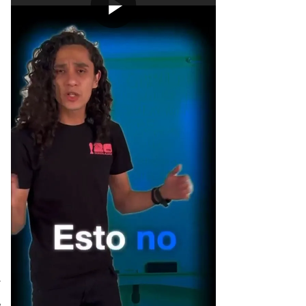
[Publicidad]
Y
e