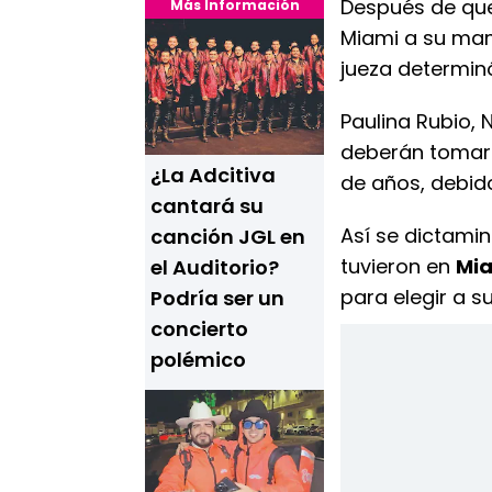
Después de q
Más Información
Miami a su ma
jueza determinó
Paulina Rubio, 
deberán toma
¿La Adcitiva
de años, debid
cantará su
Así se dictami
canción JGL en
tuvieron en
Mia
el Auditorio?
para elegir a s
Podría ser un
concierto
polémico