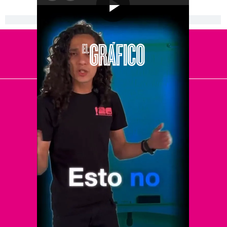
[Publicidad]
El Universal
Vive USA
Clase
De 10 sports
DeDinero
Confabulario