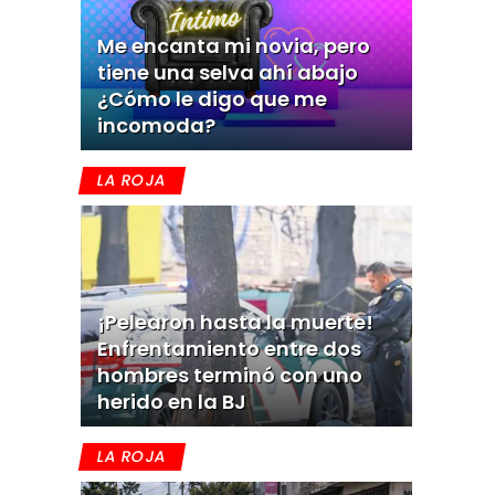
Me encanta mi novia, pero
tiene una selva ahí abajo
¿Cómo le digo que me
incomoda?
LA ROJA
¡Pelearon hasta la muerte!
Enfrentamiento entre dos
hombres terminó con uno
herido en la BJ
LA ROJA