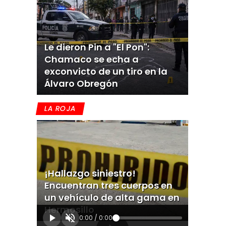
Le dieron Pin a "El Pon":
Chamaco se echa a
exconvicto de un tiro en la
Álvaro Obregón
LA ROJA
¡Hallazgo siniestro!
Encuentran tres cuerpos en
un vehículo de alta gama en
Hermosillo
0:00
/
0:00