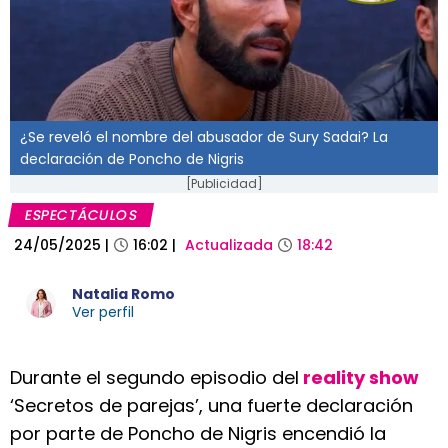
¿Se reveló el nombre del abusador de Sury Sadai? La
declaración de Poncho de Nigris
[Publicidad]
ESPECTÁCULOS
24/05/2025
|
16:02
|
Actualizada
18:42
Natalia Romo
Ver perfil
Durante el segundo episodio del
reality show
‘Secretos de parejas’, una fuerte declaración
por parte de Poncho de Nigris encendió la