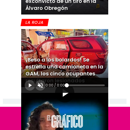
exconvicto de un tiro en la
Álvaro Obregón
LA ROJA
¡Beso a los bolardos! Se
estrella una camioneta en la
GAM, los cinco ocupantes
resultaron lesionados
0:00
/
0:00
[Publicidad]