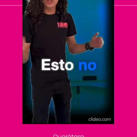
El Universal
Vive USA
Clase
De 10 sports
DeDinero
Confabulario
Aviso Oportuno
Consultas
Querétaro