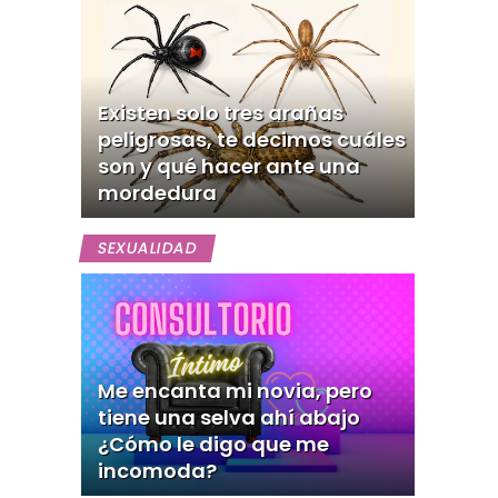
Existen solo tres arañas
peligrosas, te decimos cuáles
son y qué hacer ante una
mordedura
SEXUALIDAD
Me encanta mi novia, pero
tiene una selva ahí abajo
¿Cómo le digo que me
incomoda?