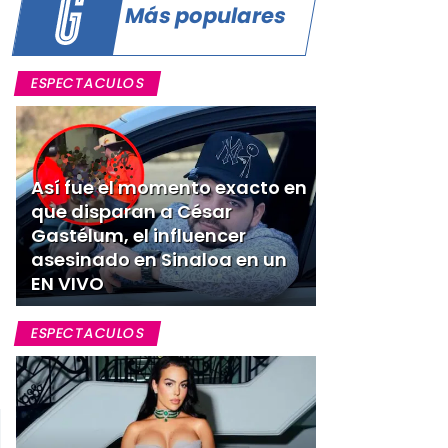
Más populares
ESPECTACULOS
Así fue el momento exacto en
que disparan a César
Gastélum, el influencer
asesinado en Sinaloa en un
EN VIVO
ESPECTACULOS