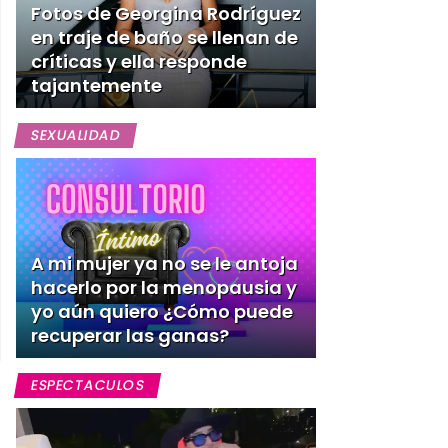
Fotos de Georgina Rodríguez
en traje de baño se llenan de
críticas y ella responde
tajantemente
SEXUALIDAD
A mi mujer ya no se le antoja
hacerlo por la menopausia y
yo aún quiero ¿Cómo puede
recuperar las ganas?
ESPECTACULOS