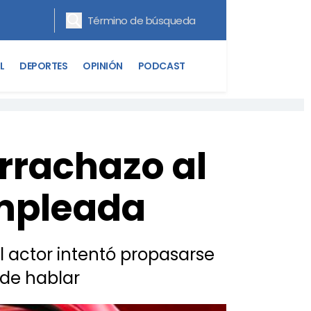
L
DEPORTES
OPINIÓN
PODCAST
orrachazo al
empleada
l actor intentó propasarse
 de hablar