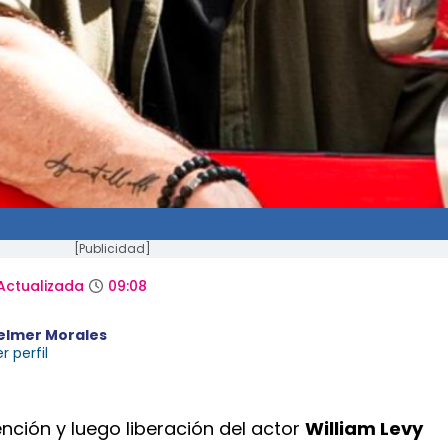
[Publicidad]
Actualizada
09:08
elmer Morales
r perfil
nción y luego liberación del actor
William Levy