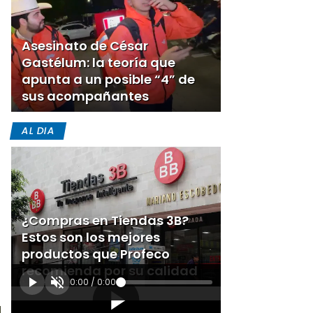
Asesinato de César
Gastélum: la teoría que
apunta a un posible “4” de
sus acompañantes
AL DIA
¿Compras en Tiendas 3B?
Estos son los mejores
productos que Profeco
recomienda por su calidad
0:00
/
0:00