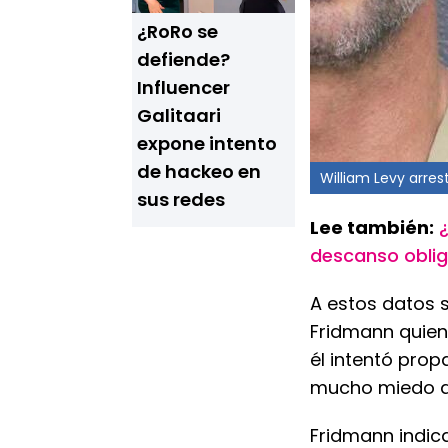
¿RoRo se
defiende?
Influencer
Galitaari
expone intento
de hackeo en
William Levy arres
sus redes
Lee también:
descanso oblig
A estos datos
Fridmann quien
él intentó prop
mucho miedo de
Fridmann indica