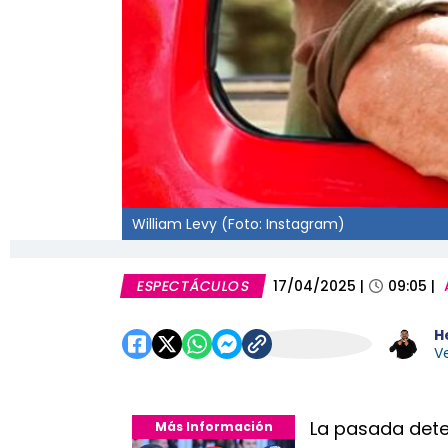
William Levy (Foto: Instagram)
ESPECTÁCULOS
17/04/2025
|
09:05
|
H
Ve
La pasada dete
Más Información