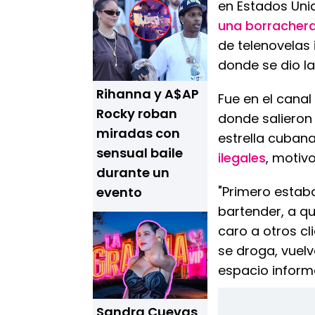
en Estados Unid
una borracher
de telenovelas
donde se dio la
Rihanna y A$AP
Fue en el cana
Rocky roban
donde salieron 
miradas con
estrella cuban
sensual baile
ilegales
, motiv
durante un
"Primero estab
evento
bartender, a qu
caro a otros cl
se droga, vuelv
espacio informa
Sandra Cuevas