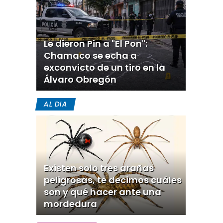
Le dieron Pin a "El Pon":
Chamaco se echa a
exconvicto de un tiro en la
Álvaro Obregón
AL DIA
Existen solo tres arañas
peligrosas, te decimos cuáles
son y qué hacer ante una
mordedura