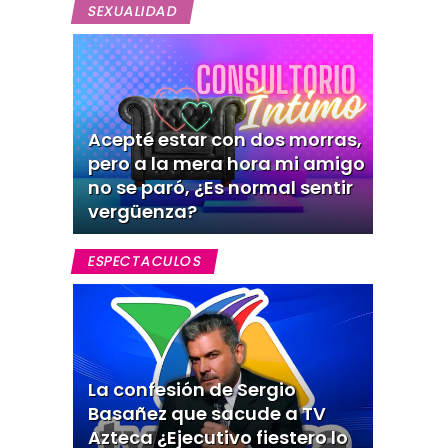
SEXUALIDAD
Acepté estar con dos morras,
pero a la mera hora mi amigo
no se paró, ¿Es normal sentir
vergüenza?
ESPECTACULOS
La confesión de Sergio
Basañez que sacude a TV
Azteca ¿Ejecutivo fiestero lo