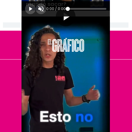
mandó sacar?
0:00
/
0:00
[Publicidad]
El Universal
Vive USA
Clase
De 10 sports
DeDinero