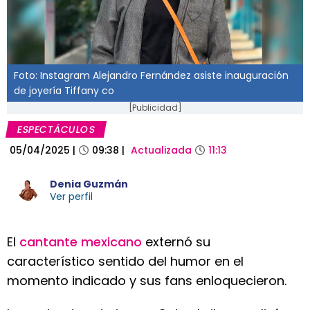
Foto: Instagram Alejandro Fernández asiste inauguración
de joyería Tiffany co
[Publicidad]
ESPECTÁCULOS
05/04/2025
|
09:38
|
Actualizada
11:13
Denia Guzmán
Ver perfil
El
cantante mexicano
externó su
característico sentido del humor en el
momento indicado y sus fans enloquecieron.