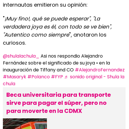
internautas emitieron su opinión:
"
¡Muy fino!, qué se puede esperar", "La
verdadera joya es él, con todo se ve bien",
"Autentico como siempre
", anotaron los
curiosos.
@shulalachula_
Asi nos respondio Alejandro
Fernández sobre el significado de su joya • en la
inauguración de Tiffany and CO
#AlejandroFernandez
#Masaryk
#Polanco
#FYP
♬ sonido original - Shula la
chula
Beca universitaria para transporte
sirve para pagar el súper, pero no
para moverte en la CDMX