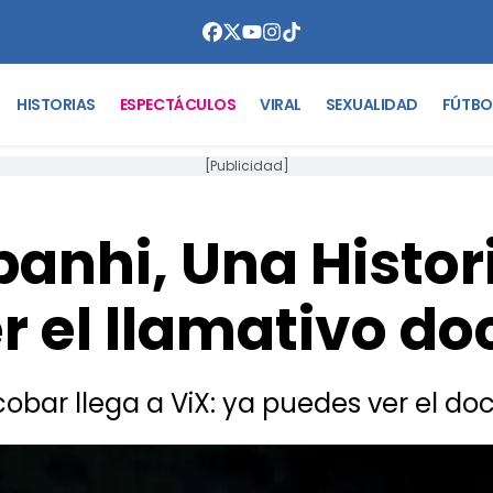
HISTORIAS
ESPECTÁCULOS
VIRAL
SEXUALIDAD
FÚTBO
[Publicidad]
anhi, Una Histor
r el llamativo d
cobar llega a ViX: ya puedes ver el 