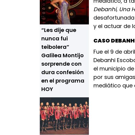
mediático, a ta
Debanhi, Una H
desafortunada 
y el actuar de 
“Les dije que
nunca fui
CASO DEBANH
teibolera”
Fue el 9 de abr
Galilea Montijo
Debanhi Escobar
sorprende con
el municipio d
dura confesión
por sus amigas 
en el programa
mediático que
HOY