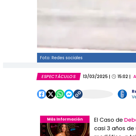
Foto: Redes sociales
ESPECTÁCULOS
13/03/2025
|
15:02
|
A
R
Ve
El Caso de
Deb
Más Información
casi 3 años de