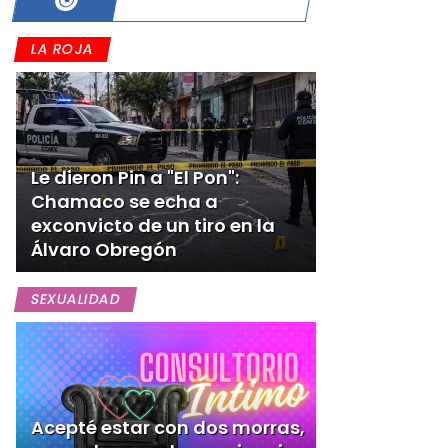
LA ROJA
Le dieron Pin a "El Pon":
Chamaco se echa a
exconvicto de un tiro en la
Álvaro Obregón
SEXUALIDAD
Acepté estar con dos morras,