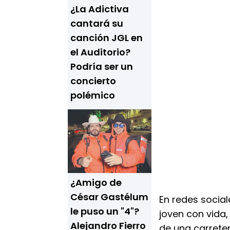
¿La Adictiva
cantará su
canción JGL en
el Auditorio?
Podría ser un
concierto
polémico
¿Amigo de
César Gastélum
En redes sociale
le puso un "4"?
joven con vida,
Alejandro Fierro
de una carrete