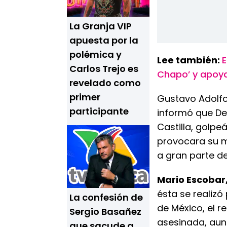
La Granja VIP
apuesta por la
polémica y
Lee también:
E
Carlos Trejo es
Chapo’ y apoya
revelado como
primer
Gustavo Adolfo
participante
informó que De
Castilla, golp
provocara su m
a gran parte de
Mario Escobar
ésta se realizó
La confesión de
de México, el r
Sergio Basañez
asesinada, aun
que sacude a