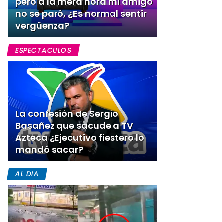
pero a la mera hora mi amigo
no se paró, ¿Es normal sentir
vergüenza?
ESPECTACULOS
La confesión de Sergio
Basañez que sacude a TV
Azteca ¿Ejecutivo fiestero lo
mandó sacar?
AL DIA