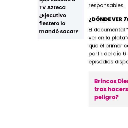
responsables.
TV Azteca
¿Ejecutivo
¿DÓNDE VER
T
fiestero lo
El documental 
mandó sacar?
ver en la plata
que el primer c
partir del día 
episodios dispo
Brincos Di
tras hacerse
peligro?