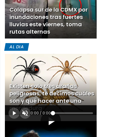
Colapsa sur de la CDMX por
inundaciones tras fuertes
lluvias este viernes, toma
rutas alternas
AL DIA
Existen solo tres arañas
peligrosas, te decimos cuáles
son y qué hacer ante una
mordedura
0:00
/
0:00
[Publicidad]