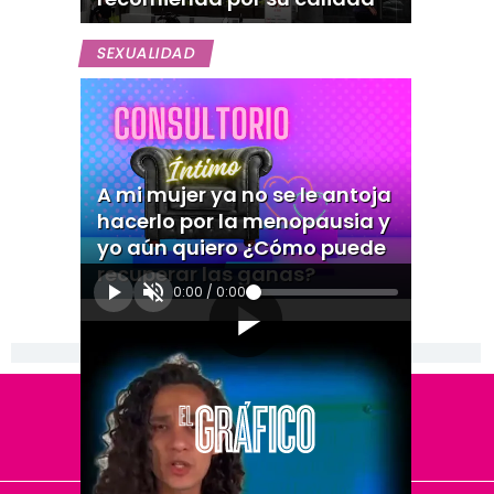
SEXUALIDAD
A mi mujer ya no se le antoja
hacerlo por la menopausia y
yo aún quiero ¿Cómo puede
recuperar las ganas?
0:00
/
0:00
[Publicidad]