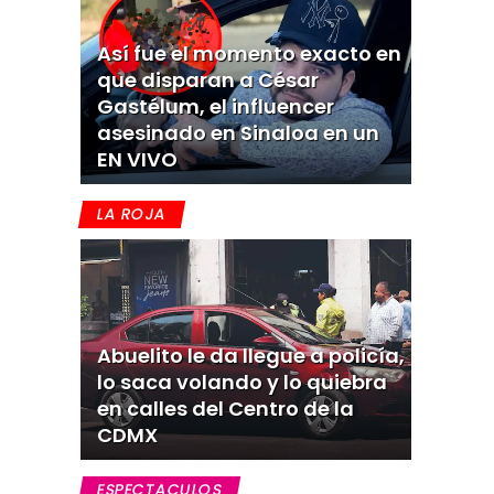
Así fue el momento exacto en
que disparan a César
Gastélum, el influencer
asesinado en Sinaloa en un
EN VIVO
LA ROJA
Abuelito le da llegue a policía,
lo saca volando y lo quiebra
en calles del Centro de la
CDMX
ESPECTACULOS