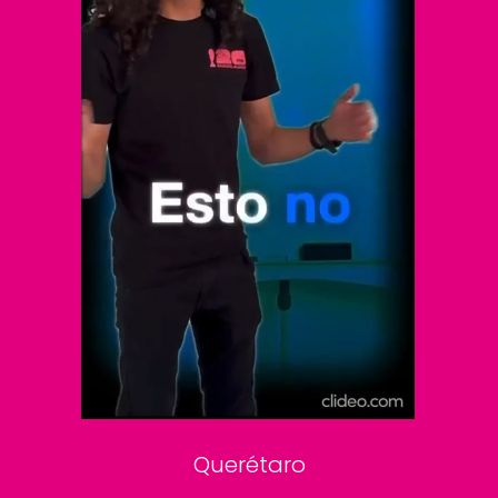
El Universal
Vive USA
Clase
De 10 sports
DeDinero
Confabulario
Aviso Oportuno
Consultas
Querétaro