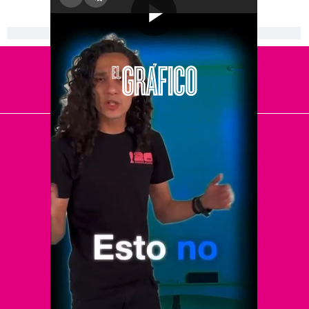
[Publicidad]
El Universal
Vive USA
Clase
De 10 sports
DeDinero
Confabulario