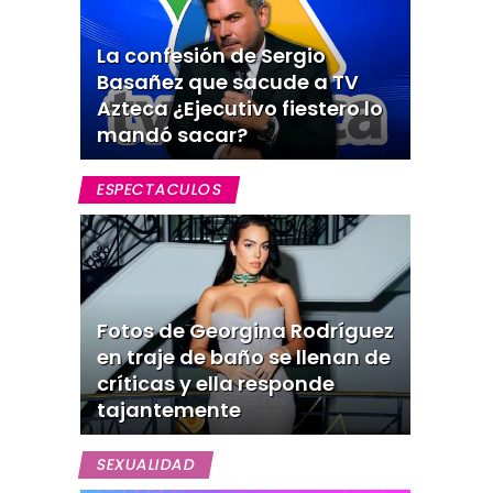
La confesión de Sergio
Basañez que sacude a TV
Azteca ¿Ejecutivo fiestero lo
mandó sacar?
ESPECTACULOS
Fotos de Georgina Rodríguez
en traje de baño se llenan de
críticas y ella responde
tajantemente
SEXUALIDAD