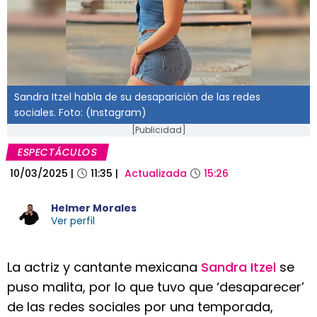
Sandra Itzel habla de su desaparición de las redes
sociales. Foto: (Instagram)
[Publicidad]
ESPECTÁCULOS
10/03/2025
|
11:35
|
Actualizada
15:26
Helmer Morales
Ver perfil
La actriz y cantante mexicana
Sandra Itzel
se
puso malita, por lo que tuvo que ‘desaparecer’
de las redes sociales por una temporada,