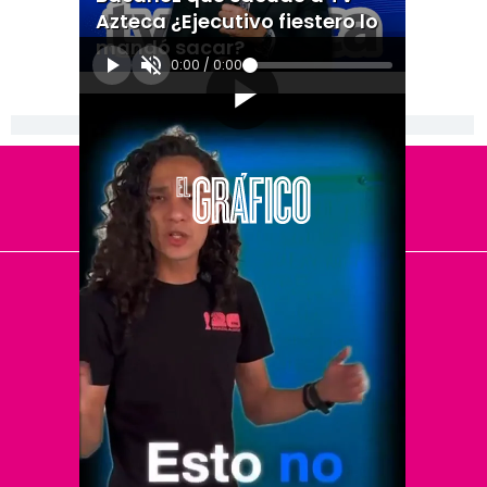
Azteca ¿Ejecutivo fiestero lo
mandó sacar?
0:00
/
0:00
[Publicidad]
El Universal
Vive USA
Clase
De 10 sports