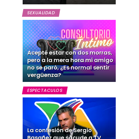
SEXUALIDAD
Acepté estar con dos morras,
pero a la mera hora mi amigo
no se paró, ¿Es normal sentir
vergüenza?
ESPECTACULOS
La confesión de Sergio
Basañez que sacude a TV