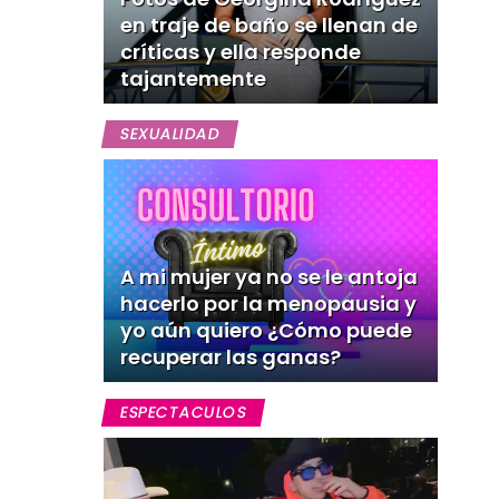
en traje de baño se llenan de
críticas y ella responde
tajantemente
SEXUALIDAD
A mi mujer ya no se le antoja
hacerlo por la menopausia y
yo aún quiero ¿Cómo puede
recuperar las ganas?
ESPECTACULOS