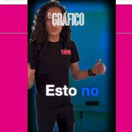
El Universal
Vive USA
Clase
De 10 sports
DeDinero
Confabulario
Aviso Oportuno