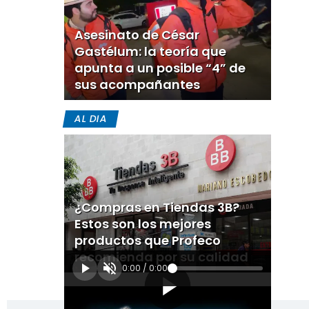
Asesinato de César
Gastélum: la teoría que
apunta a un posible “4” de
sus acompañantes
AL DIA
¿Compras en Tiendas 3B?
Estos son los mejores
productos que Profeco
recomienda por su calidad
0:00
/
0:00
[Publicidad]