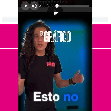
sus acompañantes
0:00
/
0:00
[Publicidad]
El Universal
Vive USA
Clase
De 10 sports
DeDinero