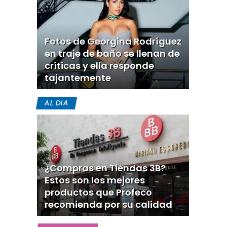
Fotos de Georgina Rodríguez
en traje de baño se llenan de
críticas y ella responde
tajantemente
AL DIA
¿Compras en Tiendas 3B?
Estos son los mejores
productos que Profeco
recomienda por su calidad