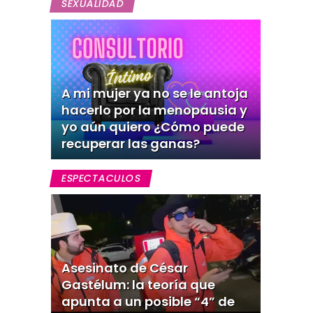
SEXUALIDAD
A mi mujer ya no se le antoja
hacerlo por la menopausia y
yo aún quiero ¿Cómo puede
recuperar las ganas?
ESPECTACULOS
Asesinato de César
Gastélum: la teoría que
apunta a un posible “4” de