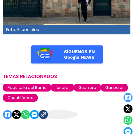
Foto: Especiales
TEMAS RELACIONADOS
Paquita la del Barrio
funeral
Guerrero
Garibaldi
Cuauhtémoc