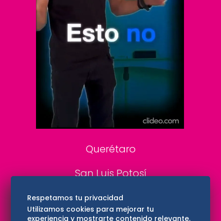
Clase
De 10 sports
DeDinero
Confabulario
Aviso Oportuno
Consultas
Querétaro
San Luis Potosí
Edomex
Respetamos tu privacidad
Utilizamos cookies para mejorar tu
experiencia y mostrarte contenido relevante.