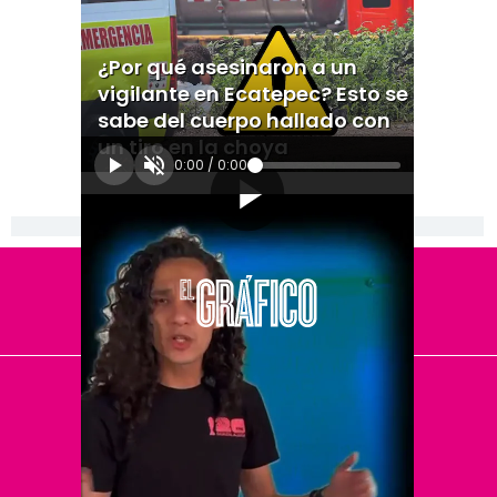
¿Por qué asesinaron a un
vigilante en Ecatepec? Esto se
sabe del cuerpo hallado con
un tiro en la choya
0:00
/
0:00
[Publicidad]
El Universal
Vive USA