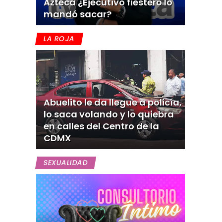
Azteca ¿Ejecutivo fiestero lo
mandó sacar?
LA ROJA
Abuelito le da llegue a policía,
lo saca volando y lo quiebra
en calles del Centro de la
CDMX
SEXUALIDAD