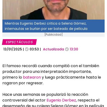
Mientras Eugenio Derbez critica a Selena Gómez,
internautas se burlan por ser bateado de película
[Publicidad]
ESPECTÁCULOS
13/01/2025
|
03:53
|
Actualizada
13:30
El famoso recordó cuando compitió con el también
productor para una interpretación importante,
primero lo
batearon
y luego prácticamente hasta le
rogaron por regresar.
Hace unas semanas se popularizó la reacción
controversial del actor
Eugenio Derbez
, respecto el
desempeño de su colega Selena Gómez en la película