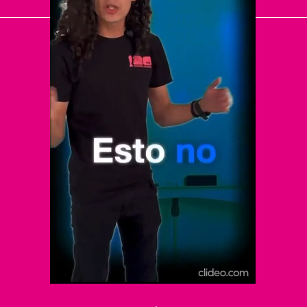
El Universal
Vive USA
Clase
De 10 sports
DeDinero
Confabulario
Aviso Oportuno
Consultas