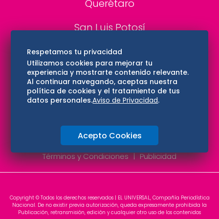
Querétaro
San Luis Potosí
Edomex
Respetamos tu privacidad
Utilizamos cookies para mejorar tu
experiencia y mostrarte contenido relevante.
Consultas
Al continuar navegando, aceptas nuestra
política de cookies y el tratamiento de tus
Hidalgo
datos personales.
Aviso de Privacidad
.
Oaxaca
Acepto Cookies
Aviso de privacidad
Directorio
Términos y Condiciones
Publicidad
Copyright © Todos los derechos reservados | EL UNIVERSAL, Compañía Periodística
Nacional. De no existir previa autorización, queda expresamente prohibida la
Publicación, retransmisión, edición y cualquier otro uso de los contenidos