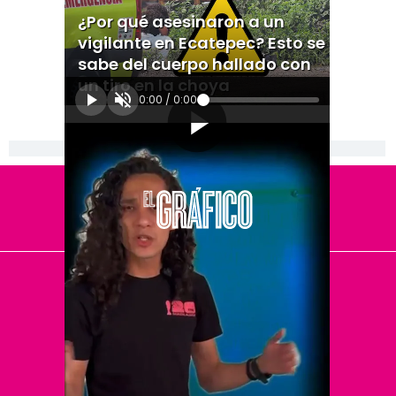
¿Por qué asesinaron a un
vigilante en Ecatepec? Esto se
sabe del cuerpo hallado con
un tiro en la choya
0:00
/
0:00
[Publicidad]
El Universal
Vive USA
Clase