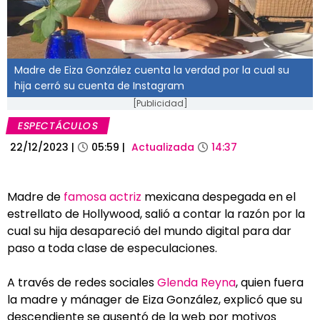
Madre de Eiza González cuenta la verdad por la cual su
hija cerró su cuenta de Instagram
[Publicidad]
ESPECTÁCULOS
22/12/2023
|
05:59
|
Actualizada
14:37
Madre de
famosa actriz
mexicana despegada en el
estrellato de Hollywood, salió a contar la razón por la
cual su hija desapareció del mundo digital para dar
paso a toda clase de especulaciones.
A través de redes sociales
Glenda Reyna
, quien fuera
la madre y mánager de Eiza González, explicó que su
descendiente se ausentó de la web por motivos