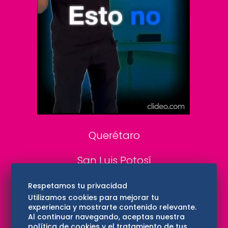
De 10 sports
DeDinero
Confabulario
Aviso Oportuno
Consultas
Querétaro
San Luis Potosí
Edomex
Respetamos tu privacidad
Utilizamos cookies para mejorar tu
experiencia y mostrarte contenido relevante.
Consultas
Al continuar navegando, aceptas nuestra
política de cookies y el tratamiento de tus