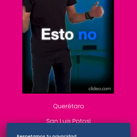
Vive USA
Clase
De 10 sports
DeDinero
Confabulario
Aviso Oportuno
Consultas
Querétaro
San Luis Potosí
Edomex
Respetamos tu privacidad