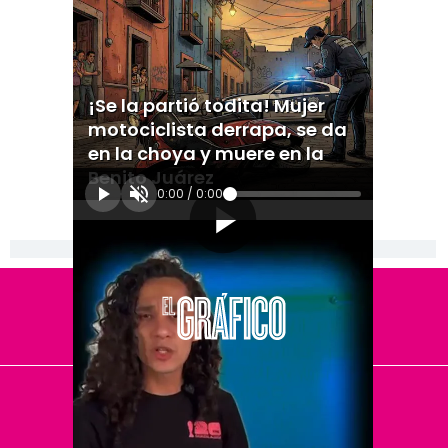
¡Se la partió todita! Mujer
motociclista derrapa, se da
en la choya y muere en la
Benito Juárez
0:00
/
0:00
[Publicidad]
El Universal