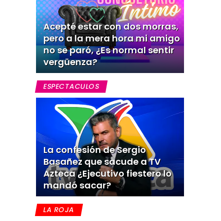
Acepté estar con dos morras,
pero a la mera hora mi amigo
no se paró, ¿Es normal sentir
vergüenza?
ESPECTACULOS
La confesión de Sergio
Basañez que sacude a TV
Azteca ¿Ejecutivo fiestero lo
mandó sacar?
LA ROJA