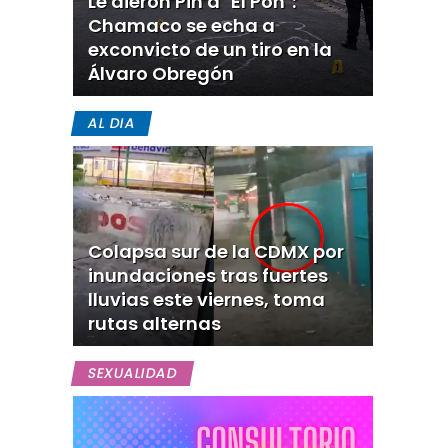
Le dieron Pin a "El Pon":
Chamaco se echa a
exconvicto de un tiro en la
Álvaro Obregón
AL DIA
Colapsa sur de la CDMX por
inundaciones tras fuertes
lluvias este viernes, toma
rutas alternas
SEXUALIDAD