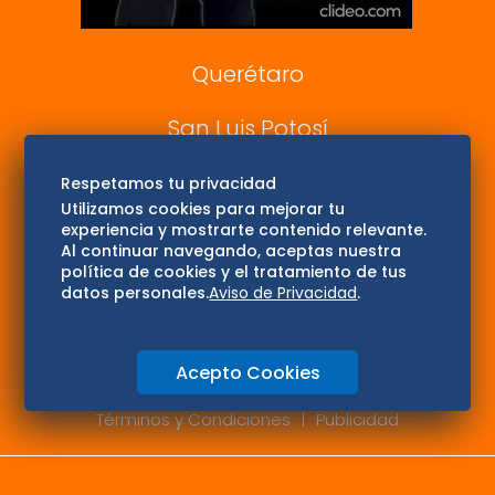
Consultas
Querétaro
San Luis Potosí
Edomex
Respetamos tu privacidad
Utilizamos cookies para mejorar tu
experiencia y mostrarte contenido relevante.
Consultas
Al continuar navegando, aceptas nuestra
política de cookies y el tratamiento de tus
Hidalgo
datos personales.
Aviso de Privacidad
.
Oaxaca
Acepto Cookies
Aviso de privacidad
Directorio
Términos y Condiciones
Publicidad