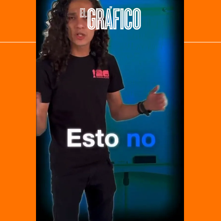
El Universal
Vive USA
Clase
De 10 sports
DeDinero
Confabulario
Aviso Oportuno