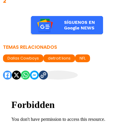
2
TEMAS RELACIONADOS
Dallas Cowboys
detroit lions
NFL