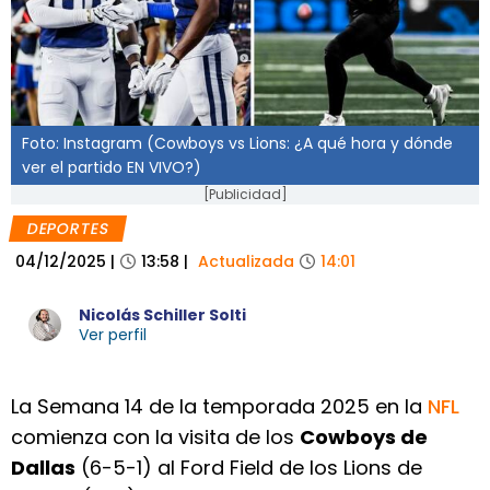
Foto: Instagram (Cowboys vs Lions: ¿A qué hora y dónde
ver el partido EN VIVO?)
[Publicidad]
DEPORTES
04/12/2025
|
13:58
|
Actualizada
14:01
Nicolás Schiller Solti
Ver perfil
La Semana 14 de la temporada 2025 en la
NFL
comienza con la visita de los
Cowboys de
Dallas
(6-5-1) al Ford Field de los Lions de