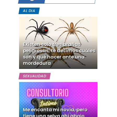
AL DIA
Existen solo tres arañas
peligrosas, te decimos cuáles
son y qué hacer ante una
mordedura
SEXUALIDAD
Me encanta mi novia, pero
tiene una selva ahí abajo