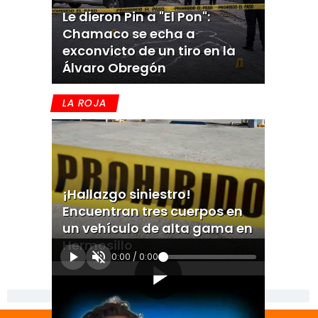
Le dieron Pin a "El Pon":
Chamaco se echa a
exconvicto de un tiro en la
Álvaro Obregón
LA ROJA
¡Hallazgo siniestro!
Encuentran tres cuerpos en
un vehículo de alta gama en
Hermosillo
0:00
/
0:00
[Publicidad]