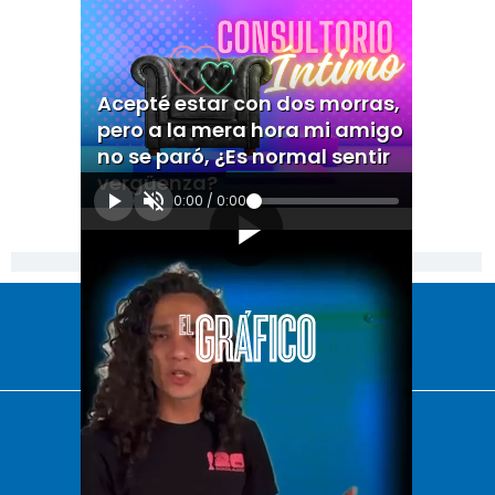
Acepté estar con dos morras,
pero a la mera hora mi amigo
no se paró, ¿Es normal sentir
vergüenza?
0:00
/
0:00
[Publicidad]
El Universal
Vive USA