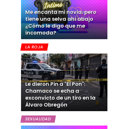
Me encanta mi novia, pero
tiene una selva ahí abajo
¿Cómo le digo que me
incomoda?
LA ROJA
Le dieron Pin a "El Pon":
Chamaco se echa a
exconvicto de un tiro en la
Álvaro Obregón
SEXUALIDAD