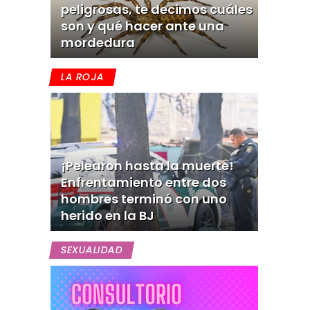
peligrosas, te decimos cuáles
son y qué hacer ante una
mordedura
LA ROJA
¡Pelearon hasta la muerte!
Enfrentamiento entre dos
hombres terminó con uno
herido en la BJ
SEXUALIDAD