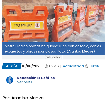
Metro Hidalgo nomás no queda: Luce con cascajo, cables
expuestos y obras inconclusas. Foto: (Arantxa Meave)
[Publicidad]
AL DÍA
16/06/2026
|
09:46
|
Actualizada
09:46
Redacción El Gráfico
Ver perfil
Por: Arantxa Meave