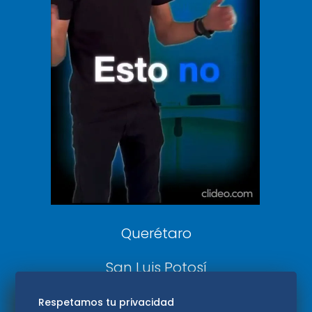
Clase
De 10 sports
DeDinero
Confabulario
Aviso Oportuno
Consultas
Querétaro
San Luis Potosí
Edomex
Respetamos tu privacidad