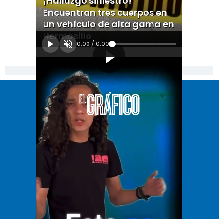
¡Hallazgo siniestro!
Encuentran tres cuerpos en
un vehículo de alta gama en
Hermosillo
0:00
/
0:00
[Publicidad]
El Universal
Vive USA
Clase
De 10 sports