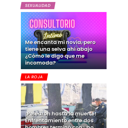
SEXUALIDAD
Me encanta mi novia, pero
tiene una selva ahí abajo
¿Cómo le digo que me
incomoda?
LA ROJA
¡Pelearon hasta la muerte!
Enfrentamiento entre dos
hombres terminó con uno