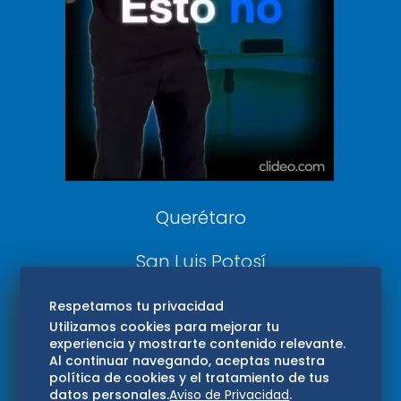
DeDinero
Confabulario
Aviso Oportuno
Consultas
Querétaro
San Luis Potosí
Edomex
Respetamos tu privacidad
Utilizamos cookies para mejorar tu
experiencia y mostrarte contenido relevante.
Consultas
Al continuar navegando, aceptas nuestra
política de cookies y el tratamiento de tus
Hidalgo
datos personales.
Aviso de Privacidad
.