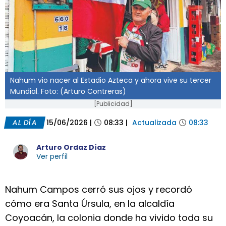
Nahum vio nacer al Estadio Azteca y ahora vive su tercer
Mundial. Foto: (Arturo Contreras)
[Publicidad]
AL DÍA
15/06/2026
|
08:33
|
Actualizada
08:33
Arturo Ordaz Díaz
Ver perfil
Nahum Campos cerró sus ojos y recordó
cómo era Santa Úrsula, en la alcaldía
Coyoacán, la colonia donde ha vivido toda su