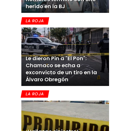
herido en la BJ
LA ROJA
Le dieron Pin a "El Pon":
Chamaco se echa a
exconvicto de un tiro en la
Álvaro Obregón
LA ROJA