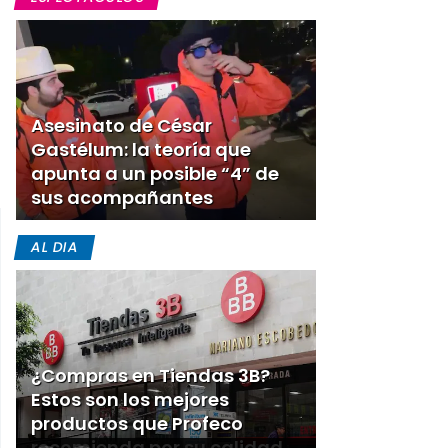
Asesinato de César
Gastélum: la teoría que
apunta a un posible “4” de
sus acompañantes
AL DIA
¿Compras en Tiendas 3B?
Estos son los mejores
productos que Profeco
recomienda por su calidad