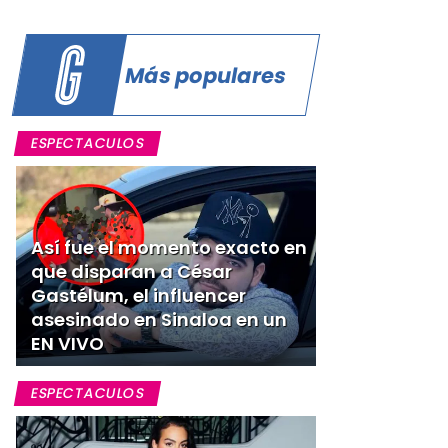
Más populares
ESPECTACULOS
Así fue el momento exacto en
que disparan a César
Gastélum, el influencer
asesinado en Sinaloa en un
EN VIVO
ESPECTACULOS