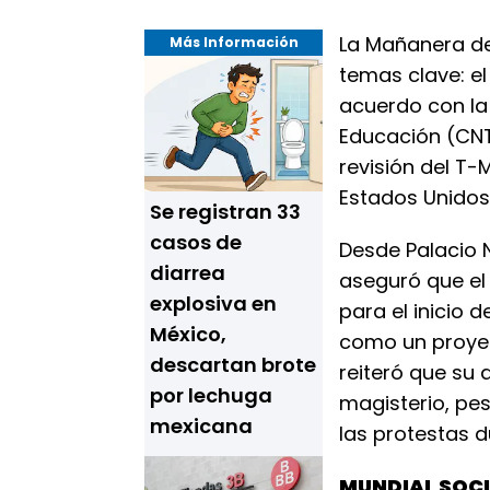
La Mañanera de 
Más Información
temas clave: el
acuerdo con la
Educación (CNT
revisión del T-
Estados Unidos
Se registran 33
casos de
Desde Palacio 
diarrea
aseguró que el 
explosiva en
para el inicio 
México,
como un proyec
descartan brote
reiteró que su 
por lechuga
magisterio, pe
mexicana
las protestas d
MUNDIAL SOCI