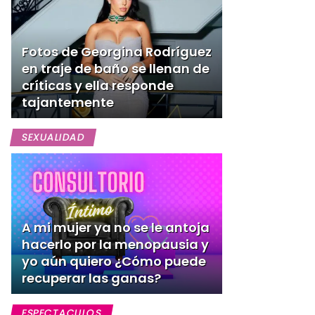
Fotos de Georgina Rodríguez
en traje de baño se llenan de
críticas y ella responde
tajantemente
SEXUALIDAD
A mi mujer ya no se le antoja
hacerlo por la menopausia y
yo aún quiero ¿Cómo puede
recuperar las ganas?
ESPECTACULOS