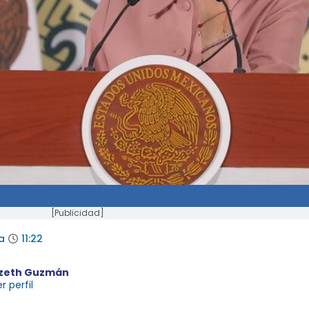
[Publicidad]
a
11:22
izeth Guzmán
r perfil