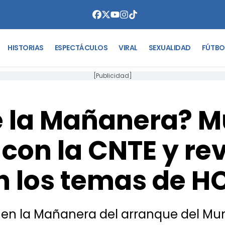
HISTORIAS
ESPECTÁCULOS
VIRAL
SEXUALIDAD
FÚTBO
[Publicidad]
e la Mañanera? M
 con la CNTE y re
n los temas de H
n la Mañanera del arranque del Mundia