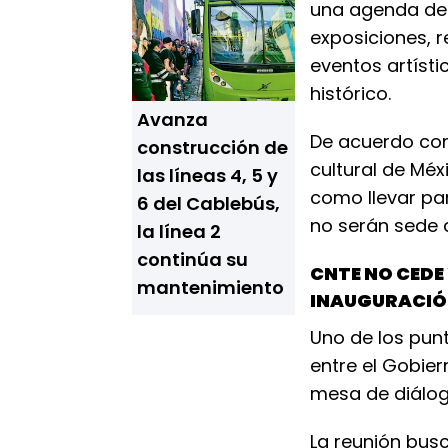
una agenda de 4
exposiciones, 
eventos artíst
histórico.
Avanza
De acuerdo con 
construcción de
cultural de Méx
las líneas 4, 5 y
como llevar pa
6 del Cablebús,
no serán sede 
la línea 2
continúa su
CNTE NO CEDE
mantenimiento
INAUGURACIÓ
Uno de los punt
entre el Gobier
mesa de diálog
La reunión busc