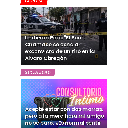
LA ROJA
Le dieron Pin a "El Pon":
Chamaco se echa a
exconvicto de un tiro en la
Álvaro Obregón
SEXUALIDAD
Acepté estar con dos morras,
pero a la mera hora mi amigo
no se paró, ¿Es normal sentir