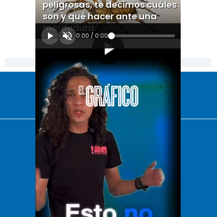
peligrosas, te decimos cuáles
son y qué hacer ante una
mordedura
0:00
/
0:00
[Publicidad]
El Universal
Vive USA
Clase
De 10 sports