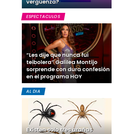
vergüenza?
ESPECTACULOS
“Les dije que nunca fui
teibolera” Galilea Montijo
sorprende con dura confesión
en el programa HOY
AL DIA
Existen solo tres arañas