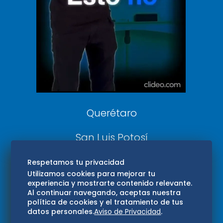
DeDinero
Confabulario
Aviso Oportuno
Consultas
Querétaro
San Luis Potosí
Edomex
Respetamos tu privacidad
Utilizamos cookies para mejorar tu
experiencia y mostrarte contenido relevante.
Consultas
Al continuar navegando, aceptas nuestra
política de cookies y el tratamiento de tus
Hidalgo
datos personales.
Aviso de Privacidad
.