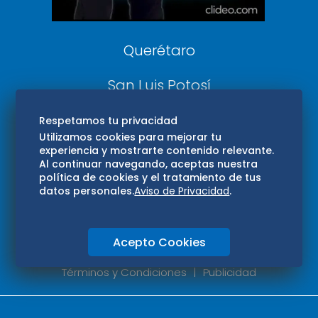
Consultas
Querétaro
San Luis Potosí
Edomex
Respetamos tu privacidad
Utilizamos cookies para mejorar tu
experiencia y mostrarte contenido relevante.
Consultas
Al continuar navegando, aceptas nuestra
política de cookies y el tratamiento de tus
Hidalgo
datos personales.
Aviso de Privacidad
.
Oaxaca
Acepto Cookies
Aviso de privacidad
Directorio
Términos y Condiciones
Publicidad