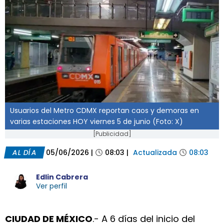
Usuarios del Metro CDMX reportan caos y demoras en
varias estaciones HOY viernes 5 de junio (Foto: X)
[Publicidad]
AL DÍA
05/06/2026
|
08:03
|
Actualizada
08:03
Edlin Cabrera
Ver perfil
CIUDAD DE MÉXICO
.- A 6 días del inicio del