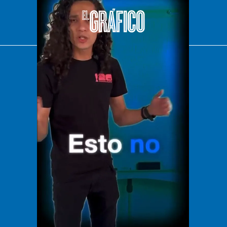
El Universal
Vive USA
Clase
De 10 sports
DeDinero
Confabulario
Aviso Oportuno