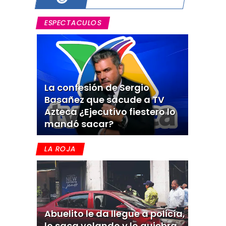
ESPECTACULOS
La confesión de Sergio
Basañez que sacude a TV
Azteca ¿Ejecutivo fiestero lo
mandó sacar?
LA ROJA
Abuelito le da llegue a policía,
lo saca volando y lo quiebra