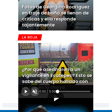
Fotos de Georgina Rodríguez
en traje de baño se llenan de
críticas y ella responde
tajantemente
LA ROJA
¿Por qué asesinaron a un
vigilante en Ecatepec? Esto se
sabe del cuerpo hallado con
un tiro en la choya
0:00
/
0:00
[Publicidad]