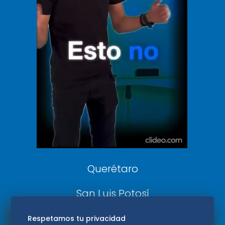
Clase
De 10 sports
DeDinero
Confabulario
Aviso Oportuno
Consultas
Querétaro
San Luis Potosí
Edomex
Respetamos tu privacidad