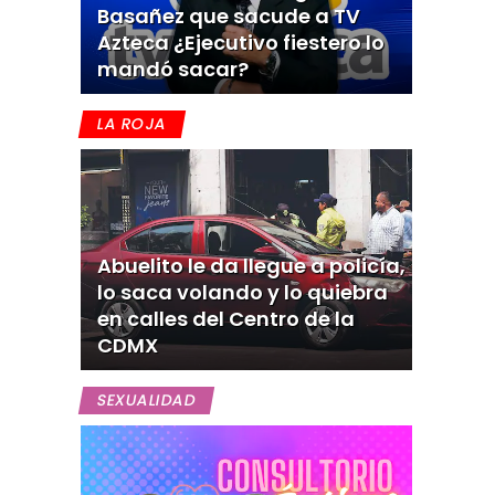
Basañez que sacude a TV
Azteca ¿Ejecutivo fiestero lo
mandó sacar?
LA ROJA
Abuelito le da llegue a policía,
lo saca volando y lo quiebra
en calles del Centro de la
CDMX
SEXUALIDAD