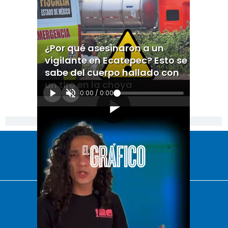
¿Por qué asesinaron a un
vigilante en Ecatepec? Esto se
sabe del cuerpo hallado con
un tiro en la choya
0:00
/
0:00
[Publicidad]
El Universal
Vive USA