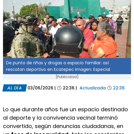
De punto de riñas y drogas a espacio familiar: así
rescatan deportivo en Ecatepec Imagen: Especial
[Publicidad]
AL DÍA
03/06/2026
|
22:36
|
Actualizada
22:36
Lo que durante años fue un espacio destinado
al deporte y la convivencia vecinal terminó
convertido, según denuncias ciudadanas, en