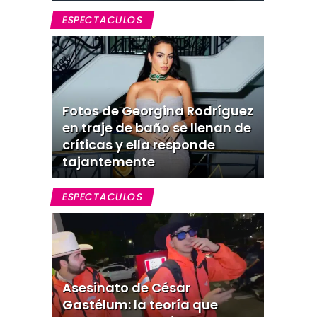
ESPECTACULOS
Fotos de Georgina Rodríguez
en traje de baño se llenan de
críticas y ella responde
tajantemente
ESPECTACULOS
Asesinato de César
Gastélum: la teoría que