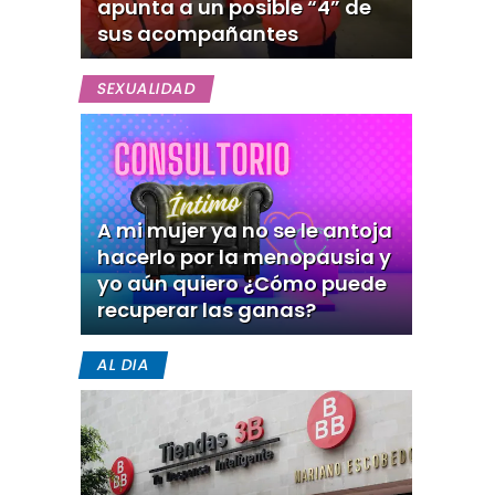
apunta a un posible “4” de
sus acompañantes
SEXUALIDAD
A mi mujer ya no se le antoja
hacerlo por la menopausia y
yo aún quiero ¿Cómo puede
recuperar las ganas?
AL DIA