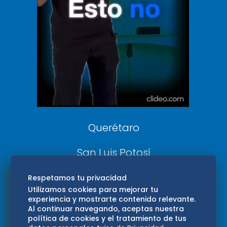
De 10 sports
DeDinero
Confabulario
Aviso Oportuno
Consultas
Querétaro
San Luis Potosí
Edomex
Respetamos tu privacidad
Utilizamos cookies para mejorar tu
experiencia y mostrarte contenido relevante.
Consultas
Al continuar navegando, aceptas nuestra
política de cookies y el tratamiento de tus