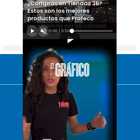
¿Compras en Tiendas 3B?
Estos son los mejores
productos que Profeco
recomienda por su calidad
0:00
/
0:00
[Publicidad]
El Universal
Vive USA
Clase